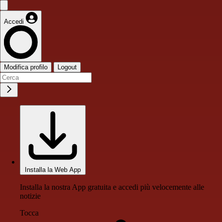
Accedi
Modifica profilo
Logout
Installa la Web App
Installa la nostra App gratuita e accedi più velocemente alle
notizie
Tocca