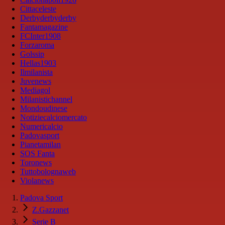
Cittaceleste
Derbyderbyderby
Fantamagazine
FCInter1908
Forzaroma
Golssip
Hellas1903
Ilmilanista
Juvenews
Mediagol
Milanistichannel
Mondoudinese
Notiziecalciomercato
Numericalcio
Padovasport
Pianetamilan
SOS Fanta
Toronews
Tuttobolognaweb
Violanews
Padova Sport
Z.Gazzanet
Serie B