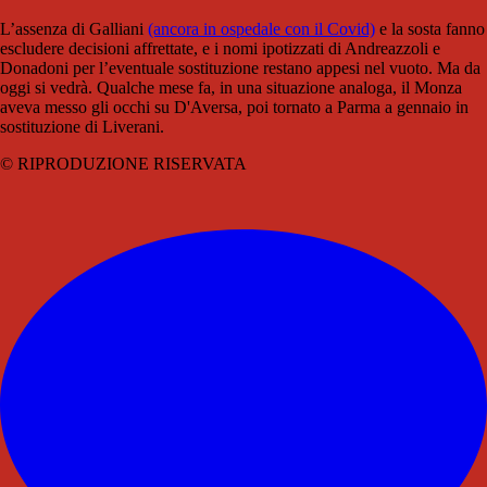
L’assenza di Galliani
(ancora in ospedale con il Covid)
e la sosta fanno
escludere decisioni affrettate, e i nomi ipotizzati di Andreazzoli e
Donadoni per l’eventuale sostituzione restano appesi nel vuoto. Ma da
oggi si vedrà. Qualche mese fa, in una situazione analoga, il Monza
aveva messo gli occhi su D'Aversa, poi tornato a Parma a gennaio in
sostituzione di Liverani.
© RIPRODUZIONE RISERVATA