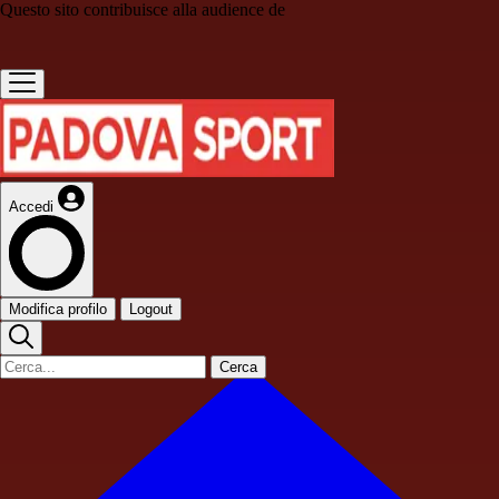
Questo sito contribuisce alla audience de
Accedi
Modifica profilo
Logout
Cerca