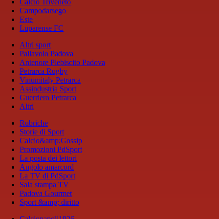
Calcio Triveneto
Campodarsego
Este
Luparense FC
Altri sport
Pallavolo Padova
Antenore Plebiscito Padova
Petrarca Rugby
Vinumitaly Petrarca
Assindustria Sport
Guerriero Petrarca
Altri
Rubriche
Storie di Sport
Calcio&amp;Gossip
Promozioni PdSport
La posta dei lettori
Angolo amarcord
La TV di PdSport
Sala stampa TV
Padova Gourmet
Sport &amp; diritto
Calcionapoli1926