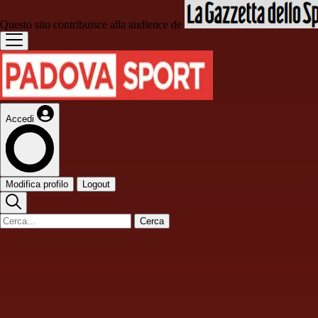
Questo sito contribuisce alla audience de
Accedi
Modifica profilo
Logout
Cerca