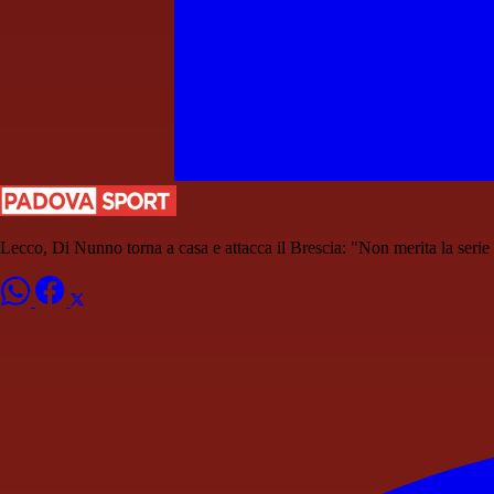
Lecco, Di Nunno torna a casa e attacca il Brescia: "Non merita la serie