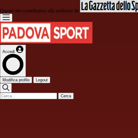
Questo sito contribuisce alla audience de
Accedi
Modifica profilo
Logout
Cerca