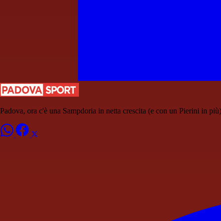
Padova, ora c'è una Sampdoria in netta crescita (e con un Pierini in più