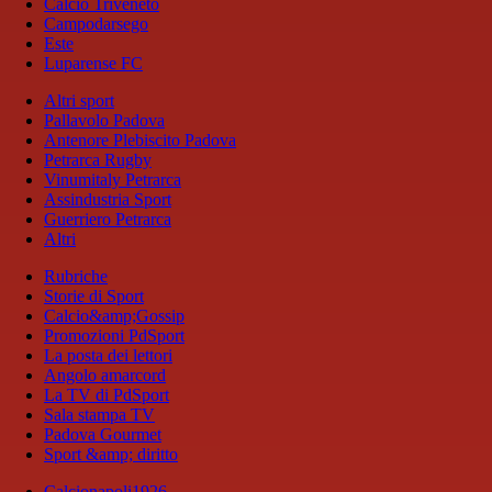
Calcio Triveneto
Campodarsego
Este
Luparense FC
Altri sport
Pallavolo Padova
Antenore Plebiscito Padova
Petrarca Rugby
Vinumitaly Petrarca
Assindustria Sport
Guerriero Petrarca
Altri
Rubriche
Storie di Sport
Calcio&amp;Gossip
Promozioni PdSport
La posta dei lettori
Angolo amarcord
La TV di PdSport
Sala stampa TV
Padova Gourmet
Sport &amp; diritto
Calcionapoli1926