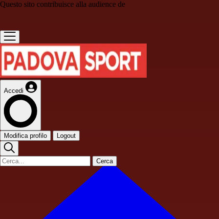
Questo sito contribuisce alla audience de
Accedi
Modifica profilo
Logout
Cerca