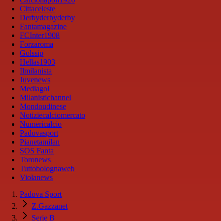
Cittaceleste
Derbyderbyderby
Fantamagazine
FCInter1908
Forzaroma
Golssip
Hellas1903
Ilmilanista
Juvenews
Mediagol
Milanistichannel
Mondoudinese
Notiziecalciomercato
Numericalcio
Padovasport
Pianetamilan
SOS Fanta
Toronews
Tuttobolognaweb
Violanews
Padova Sport
Z.Gazzanet
Serie B