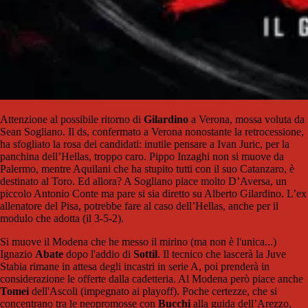
Attenzione al possibile ritorno di
Gilardino
a Verona, mossa voluta da
Sean Sogliano. Il ds, confermato a Verona nonostante la retrocessione,
ha sfogliato la rosa dei candidati: inutile pensare a Ivan Juric, per la
panchina dell’Hellas, troppo caro. Pippo Inzaghi non si muove da
Palermo, mentre Aquilani che ha stupito tutti con il suo Catanzaro, è
destinato al Toro. Ed allora? A Sogliano piace molto D’Aversa, un
piccolo Antonio Conte ma pare si sia diretto su Alberto Gilardino. L’ex
allenatore del Pisa, potrebbe fare al caso dell’Hellas, anche per il
modulo che adotta (il 3-5-2).
Si muove il Modena che he messo il mirino (ma non è l'unica...)
Ignazio
Abate
dopo l'addio di
Sottil
. Il tecnico che lascerà la Juve
Stabia rimane in attesa degli incastri in serie A, poi prenderà in
considerazione le offerte dalla cadetteria. Al Modena però piace anche
Tomei
dell'Ascoli (impegnato ai playoff). Poche certezze, che si
concentrano tra le neopromosse con
Bucchi
alla guida dell’Arezzo,