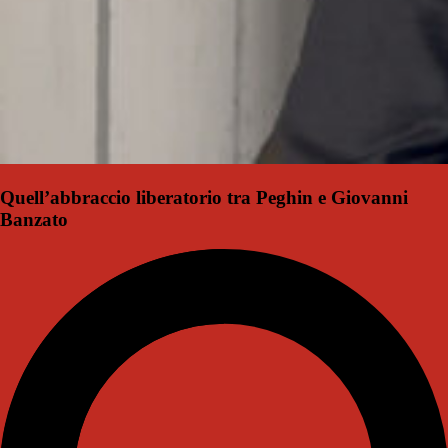
Quell’abbraccio liberatorio tra Peghin e Giovanni
Banzato