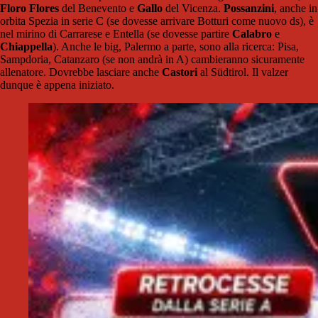
Floro Flores
del Benevento e
Gallo
del Vicenza.
Possanzini
, anche in
orbita Spezia in serie C (se dovesse arrivare Botturi come nuovo ds), è
nel mirino di Carrarese e Entella (se dovesse partire
Calabro
e
Chiappella
). Anche le big, Palermo a parte, sono alla ricerca: Pisa,
Sampdoria, Catanzaro (se non andrà in A) cambieranno sicuramente
allenatore. Dovrebbe lasciare anche
Castori
al Südtirol. Il valzer
dunque è appena iniziato.