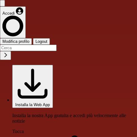
Accedi
Modifica profilo
Logout
Installa la Web App
Installa la nostra App gratuita e accedi più velocemente alle
notizie
Tocca