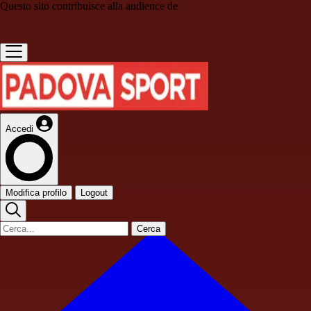
Questo sito contribuisce alla audience de
Accedi
Modifica profilo
Logout
Cerca