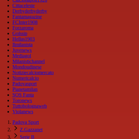
Cittaceleste
Derbyderbyderby
Fantamagazine
FCInter1908
Forzaroma
Golssip
Hellas1903
Ilmilanista
Juvenews
Mediagol
Milanistichannel
Mondoudinese
Notiziecalciomercato
Numericalcio
Padovasport
Pianetamilan
SOS Fanta
Toronews
Tuttobolognaweb
Violanews
Padova Sport
Z.Gazzanet
Serie B