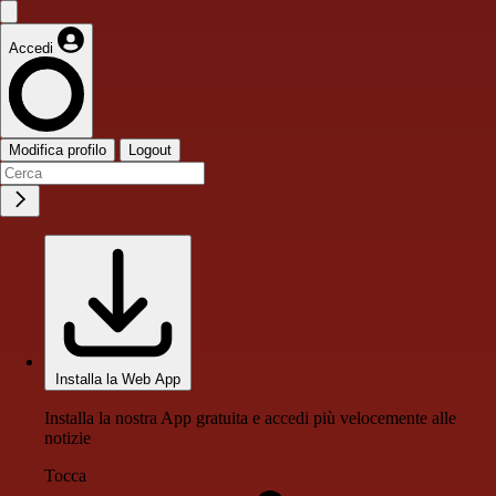
Accedi
Modifica profilo
Logout
Installa la Web App
Installa la nostra App gratuita e accedi più velocemente alle
notizie
Tocca