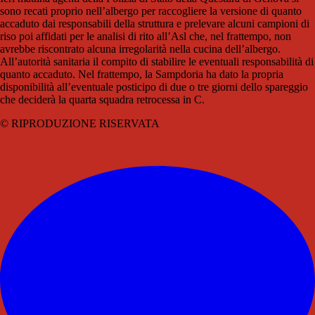
sono recati proprio nell’albergo per raccogliere la versione di quanto
accaduto dai responsabili della struttura e prelevare alcuni campioni di
riso poi affidati per le analisi di rito all’Asl che, nel frattempo, non
avrebbe riscontrato alcuna irregolarità nella cucina dell’albergo.
All’autorità sanitaria il compito di stabilire le eventuali responsabilità di
quanto accaduto. Nel frattempo, la Sampdoria ha dato la propria
disponibilità all’eventuale posticipo di due o tre giorni dello spareggio
che deciderà la quarta squadra retrocessa in C.
© RIPRODUZIONE RISERVATA