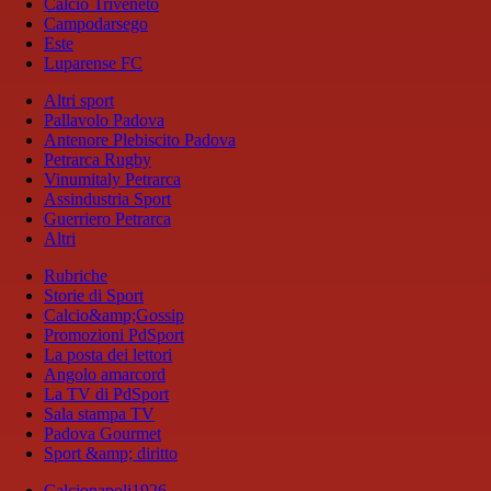
Calcio Triveneto
Campodarsego
Este
Luparense FC
Altri sport
Pallavolo Padova
Antenore Plebiscito Padova
Petrarca Rugby
Vinumitaly Petrarca
Assindustria Sport
Guerriero Petrarca
Altri
Rubriche
Storie di Sport
Calcio&amp;Gossip
Promozioni PdSport
La posta dei lettori
Angolo amarcord
La TV di PdSport
Sala stampa TV
Padova Gourmet
Sport &amp; diritto
Calcionapoli1926