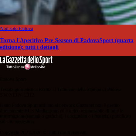
Non solo Padova
Torna l'Aperitivo Pre-Season di PadovaSport (quarta
edizione): tutti i dettagli
Padova Sport
Testata giornalistica iscritta al Tribunale della Stampa di Padova
28/02/13 N. 2312.
Il sito Padova Sport affiliato al network Gazzanet non è gestito
direttamente RCS Mediagroup ed è unico responsabile di tutte le
informazioni (testuali o grafiche), i documenti o i materiali pubblicati
sul sito medesimo.
Copyright 2021-2026 © Tutti i diritti riservati.