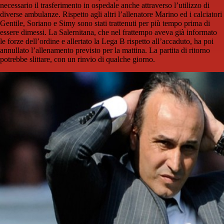
necessario il trasferimento in ospedale anche attraverso l’utilizzo di
diverse ambulanze. Rispetto agli altri l’allenatore Marino ed i calciatori
Gentile, Soriano e Simy sono stati trattenuti per più tempo prima di
essere dimessi. La Salernitana, che nel frattempo aveva già informato
le forze dell’ordine e allertato la Lega B rispetto all’accaduto, ha poi
annullato l’allenamento previsto per la mattina. La partita di ritorno
potrebbe slittare, con un rinvio di qualche giorno.