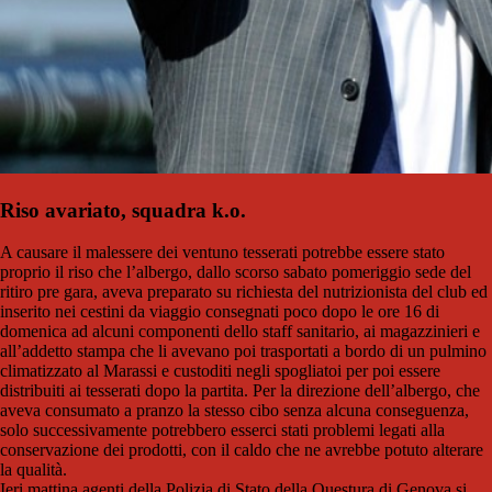
Riso avariato, squadra k.o.
A causare il malessere dei ventuno tesserati potrebbe essere stato
proprio il riso che l’albergo, dallo scorso sabato pomeriggio sede del
ritiro pre gara, aveva preparato su richiesta del nutrizionista del club ed
inserito nei cestini da viaggio consegnati poco dopo le ore 16 di
domenica ad alcuni componenti dello staff sanitario, ai magazzinieri e
all’addetto stampa che li avevano poi trasportati a bordo di un pulmino
climatizzato al Marassi e custoditi negli spogliatoi per poi essere
distribuiti ai tesserati dopo la partita. Per la direzione dell’albergo, che
aveva consumato a pranzo la stesso cibo senza alcuna conseguenza,
solo successivamente potrebbero esserci stati problemi legati alla
conservazione dei prodotti, con il caldo che ne avrebbe potuto alterare
la qualità.
Ieri mattina agenti della Polizia di Stato della Questura di Genova si