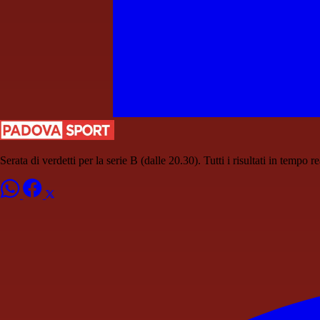
Serata di verdetti per la serie B (dalle 20.30). Tutti i risultati in tempo re