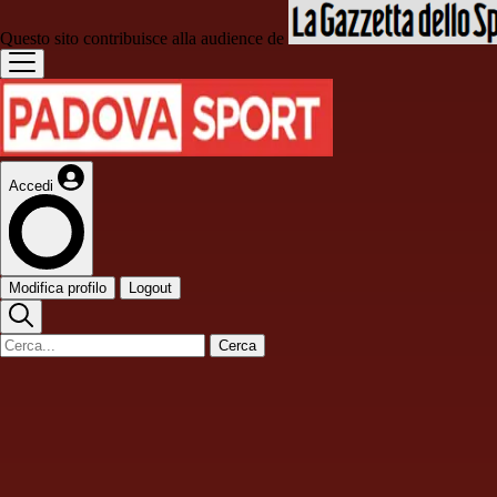
Questo sito contribuisce alla audience de
Accedi
Modifica profilo
Logout
Cerca