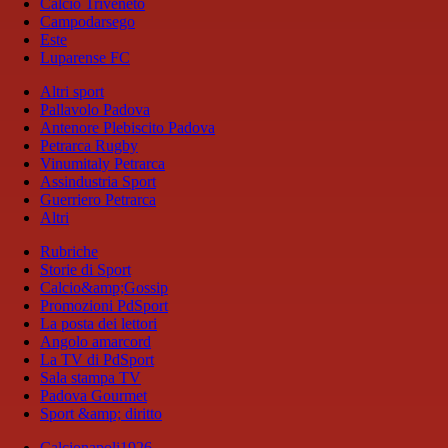
Calcio Triveneto
Campodarsego
Este
Luparense FC
Altri sport
Pallavolo Padova
Antenore Plebiscito Padova
Petrarca Rugby
Vinumitaly Petrarca
Assindustria Sport
Guerriero Petrarca
Altri
Rubriche
Storie di Sport
Calcio&amp;Gossip
Promozioni PdSport
La posta dei lettori
Angolo amarcord
La TV di PdSport
Sala stampa TV
Padova Gourmet
Sport &amp; diritto
Calcionapoli1926