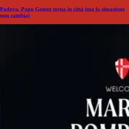
Padova, Papu Gomez torna in città (ma la situazione
non cambia)