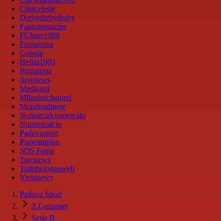
Cittaceleste
Derbyderbyderby
Fantamagazine
FCInter1908
Forzaroma
Golssip
Hellas1903
Ilmilanista
Juvenews
Mediagol
Milanistichannel
Mondoudinese
Notiziecalciomercato
Numericalcio
Padovasport
Pianetamilan
SOS Fanta
Toronews
Tuttobolognaweb
Violanews
Padova Sport
Z.Gazzanet
Serie B