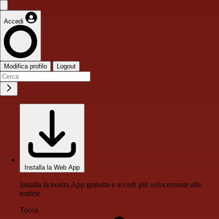
Accedi
Modifica profilo
Logout
Installa la Web App
Installa la nostra App gratuita e accedi più velocemente alle
notizie
Tocca