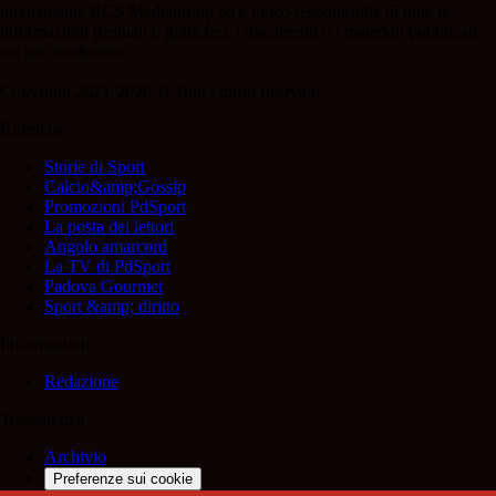
direttamente RCS Mediagroup ed è unico responsabile di tutte le
informazioni (testuali o grafiche), i documenti o i materiali pubblicati
sul sito medesimo.
Copyright 2021-2026 © Tutti i diritti riservati.
Rubriche
Storie di Sport
Calcio&amp;Gossip
Promozioni PdSport
La posta dei lettori
Angolo amarcord
La TV di PdSport
Padova Gourmet
Sport &amp; diritto
Informazioni
Redazione
Trasparenza
Archivio
Preferenze sui cookie