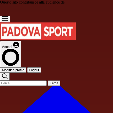
Questo sito contribuisce alla audience de
Accedi
Modifica profilo
Logout
Cerca