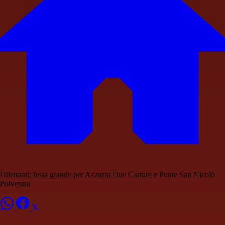
Dilettanti: festa grande per Azzurra Due Carrare e Ponte San Nicolò
Polverara