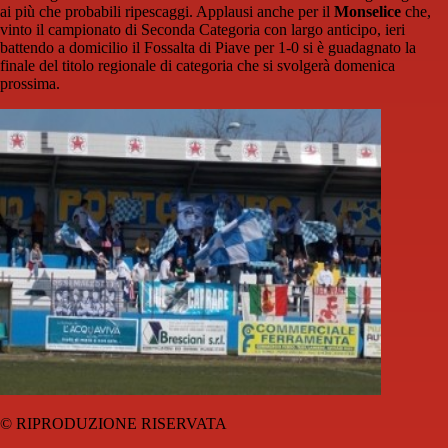
ai più che probabili ripescaggi. Applausi anche per il
Monselice
che,
vinto il campionato di Seconda Categoria con largo anticipo, ieri
battendo a domicilio il Fossalta di Piave per 1-0 si è guadagnato la
finale del titolo regionale di categoria che si svolgerà domenica
prossima.
© RIPRODUZIONE RISERVATA