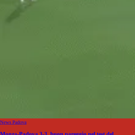
News Padova
Monza-Padova 3-3, buon pareggio nel test del