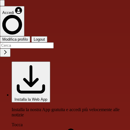
Accedi
Modifica profilo
Logout
Installa la Web App
Installa la nostra App gratuita e accedi più velocemente alle
notizie
Tocca