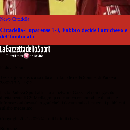
News Cittadella
Cittadella-Luparense 1-0, Fabbro decide l'amichevole
del Tombolato
Padova Sport
Testata giornalistica iscritta al Tribunale della Stampa di Padova
28/02/13 N. 2312.
Il sito Padova Sport affiliato al network Gazzanet non è gestito
direttamente RCS Mediagroup ed è unico responsabile di tutte le
informazioni (testuali o grafiche), i documenti o i materiali pubblicati
sul sito medesimo.
Copyright 2021-2026 © Tutti i diritti riservati.
Rubriche