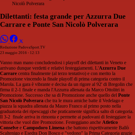
Nicolò Polverara
Dilettanti: festa grande per Azzurra Due
Carrare e Ponte San Nicolò Polverara
Redazione PadovaSport.TV
23 maggio 2016 - 12:13
Vanno man mano concludendosi i playoff dei dilettanti in Veneto e
arrivano dunque verdetti e relativi festeggiamenti. L'
Azzurra Due
Carrare
centra finalmente (al terzo tentativo) e con merito la
Promozione vincendo la finale playoff di prima categoria contro il
Marola. La gara è vibrante e decisa da un rigore al 92' di Bregolin che
firma il 2-1 finale e manda l'Azzurra allenata da Marco Ottolitri in
Promozione. Successo che sa di Promozione anche quello del
Ponte
San Nicolò Polverara
che tra le mura amiche batte il Vedelago e
piazza la squadra allenata da Mauro Franco al primo posto nella
graduatoria dei ripescaggi che praticamente significa salto di categoria.
Il 3-2 finale arriva in rimonta e permette ai padovani di festeggiare la
vittoria che vuol dire Promozione. Festeggiano anche
Atletico
Conselve
e
Campodoro Limena
che battono rispettivamente Ballò
Scaltenigo e Esedra Don Bosco e "vedono" la Prima Categoria grazie