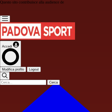
Questo sito contribuisce alla audience de
Accedi
Modifica profilo
Logout
Cerca