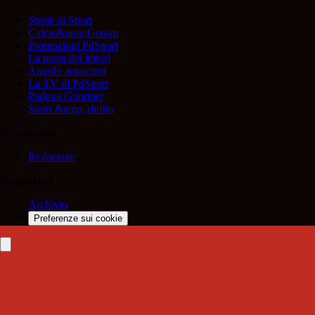
Storie di Sport
Calcio&amp;Gossip
Promozioni PdSport
La posta dei lettori
Angolo amarcord
La TV di PdSport
Padova Gourmet
Sport &amp; diritto
Informazioni
Redazione
Trasparenza
Archivio
Preferenze sui cookie