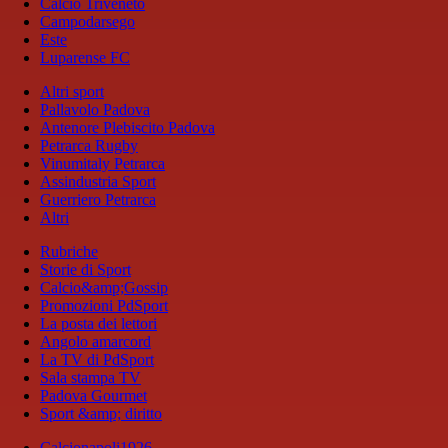
Calcio Triveneto
Campodarsego
Este
Luparense FC
Altri sport
Pallavolo Padova
Antenore Plebiscito Padova
Petrarca Rugby
Vinumitaly Petrarca
Assindustria Sport
Guerriero Petrarca
Altri
Rubriche
Storie di Sport
Calcio&amp;Gossip
Promozioni PdSport
La posta dei lettori
Angolo amarcord
La TV di PdSport
Sala stampa TV
Padova Gourmet
Sport &amp; diritto
Calcionapoli1926