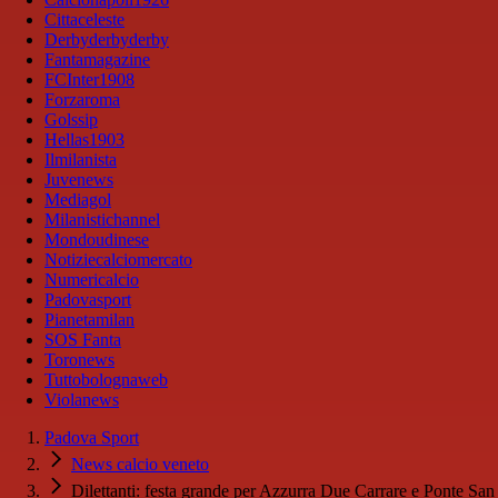
Cittaceleste
Derbyderbyderby
Fantamagazine
FCInter1908
Forzaroma
Golssip
Hellas1903
Ilmilanista
Juvenews
Mediagol
Milanistichannel
Mondoudinese
Notiziecalciomercato
Numericalcio
Padovasport
Pianetamilan
SOS Fanta
Toronews
Tuttobolognaweb
Violanews
Padova Sport
News calcio veneto
Dilettanti: festa grande per Azzurra Due Carrare e Ponte San