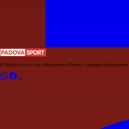
Il Venezia torna a casa, allenamento al Penzo. Campagna abbonamenti