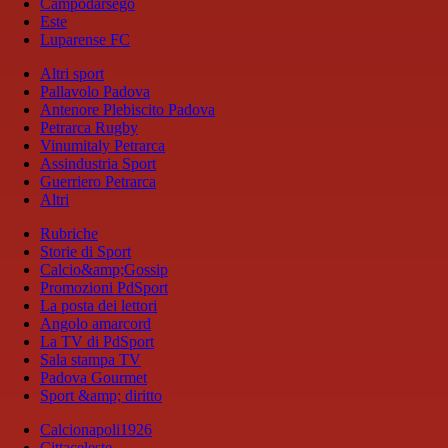
Campodarsego
Este
Luparense FC
Altri sport
Pallavolo Padova
Antenore Plebiscito Padova
Petrarca Rugby
Vinumitaly Petrarca
Assindustria Sport
Guerriero Petrarca
Altri
Rubriche
Storie di Sport
Calcio&amp;Gossip
Promozioni PdSport
La posta dei lettori
Angolo amarcord
La TV di PdSport
Sala stampa TV
Padova Gourmet
Sport &amp; diritto
Calcionapoli1926
Cittaceleste