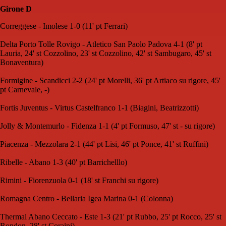
Girone D
Correggese - Imolese 1-0 (11' pt Ferrari)
Delta Porto Tolle Rovigo - Atletico San Paolo Padova 4-1 (8' pt
Lauria, 24' st Cozzolino, 23' st Cozzolino, 42' st Sambugaro, 45' st
Bonaventura)
Formigine - Scandicci 2-2 (24' pt Morelli, 36' pt Artiaco su rigore, 45'
pt Carnevale, -)
Fortis Juventus - Virtus Castelfranco 1-1 (Biagini, Beatrizzotti)
Jolly & Montemurlo - Fidenza 1-1 (4' pt Formuso, 47' st - su rigore)
Piacenza - Mezzolara 2-1 (44' pt Lisi, 46' pt Ponce, 41' st Ruffini)
Ribelle - Abano 1-3 (40' pt Barrichelllo)
Rimini - Fiorenzuola 0-1 (18' st Franchi su rigore)
Romagna Centro - Bellaria Igea Marina 0-1 (Colonna)
Thermal Abano Ceccato - Este 1-3 (21' pt Rubbo, 25' pt Rocco, 25' st
Rondon, 28' st Coraini)