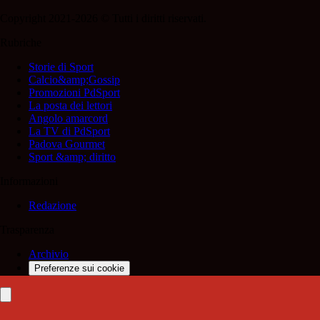
Copyright 2021-2026 © Tutti i diritti riservati.
Rubriche
Storie di Sport
Calcio&amp;Gossip
Promozioni PdSport
La posta dei lettori
Angolo amarcord
La TV di PdSport
Padova Gourmet
Sport &amp; diritto
Informazioni
Redazione
Trasparenza
Archivio
Preferenze sui cookie