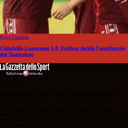
News Cittadella
Cittadella-Luparense 1-0, Fabbro decide l'amichevole
del Tombolato
Padova Sport
Testata giornalistica iscritta al Tribunale della Stampa di Padova
28/02/13 N. 2312.
Il sito Padova Sport affiliato al network Gazzanet non è gestito
direttamente RCS Mediagroup ed è unico responsabile di tutte le
informazioni (testuali o grafiche), i documenti o i materiali pubblicati
sul sito medesimo.