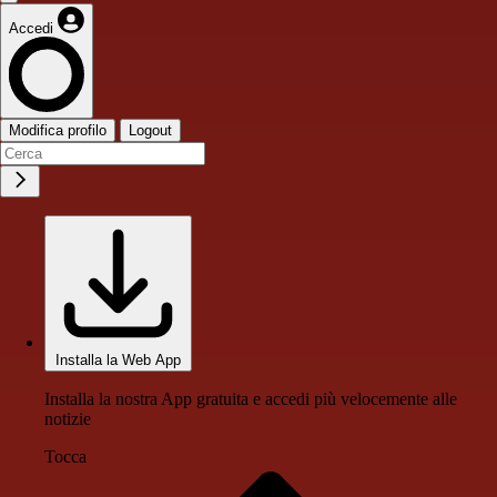
Accedi
Modifica profilo
Logout
Installa la Web App
Installa la nostra App gratuita e accedi più velocemente alle
notizie
Tocca