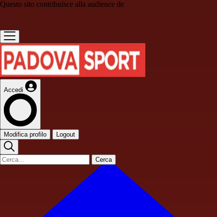
Questo sito contribuisce alla audience de
Accedi
Modifica profilo
Logout
Cerca