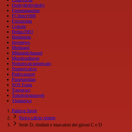
Derbyderbyderby
Fantamagazine
FCInter1908
Forzaroma
Golssip
Hellas1903
Ilmilanista
Juvenews
Mediagol
Milanistichannel
Mondoudinese
Notiziecalciomercato
Numericalcio
Padovasport
Pianetamilan
SOS Fanta
Toronews
Tuttobolognaweb
Violanews
Padova Sport
News calcio veneto
Serie D, risultati e marcatori dei gironi C e D