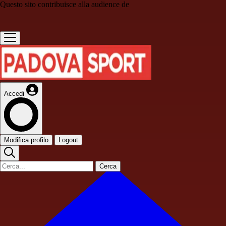
Questo sito contribuisce alla audience de
Accedi
Modifica profilo
Logout
Cerca