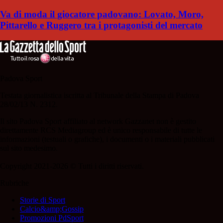
Va di moda il giocatore padovano: Lovato, Moro,
Pittarello e Ruggero tra i protagonisti del mercato
Padova Sport
Testata giornalistica iscritta al Tribunale della Stampa di Padova
28/02/13 N. 2312.
Il sito Padova Sport affiliato al network Gazzanet non è gestito
direttamente RCS Mediagroup ed è unico responsabile di tutte le
informazioni (testuali o grafiche), i documenti o i materiali pubblicati
sul sito medesimo.
Copyright 2021-2026 © Tutti i diritti riservati.
Rubriche
Storie di Sport
Calcio&amp;Gossip
Promozioni PdSport