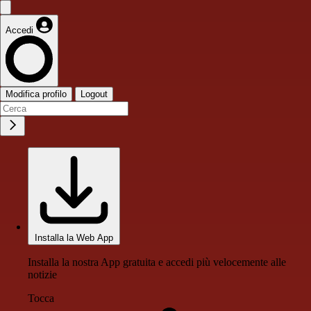
Accedi
Modifica profilo
Logout
Installa la Web App
Installa la nostra App gratuita e accedi più velocemente alle
notizie
Tocca