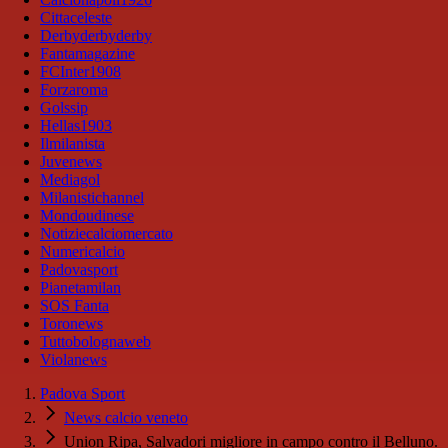
Cittaceleste
Derbyderbyderby
Fantamagazine
FCInter1908
Forzaroma
Golssip
Hellas1903
Ilmilanista
Juvenews
Mediagol
Milanistichannel
Mondoudinese
Notiziecalciomercato
Numericalcio
Padovasport
Pianetamilan
SOS Fanta
Toronews
Tuttobolognaweb
Violanews
Padova Sport
News calcio veneto
Union Ripa, Salvadori migliore in campo contro il Belluno.