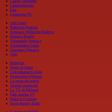
Calcio Triveneto
Campodarsego
Este
Luparense FC
Altri sport
Pallavolo Padova
Antenore Plebiscito Padova
Petrarca Rugby
Vinumitaly Petrarca
Assindustria Sport
Guerriero Petrarca
Altri
Rubriche
Storie di Sport
Calcio&amp;Gossip
Promozioni PdSport
La posta dei lettori
Angolo amarcord
La TV di PdSport
Sala stampa TV
Padova Gourmet
Sport &amp; diritto
Calcionapoli1926