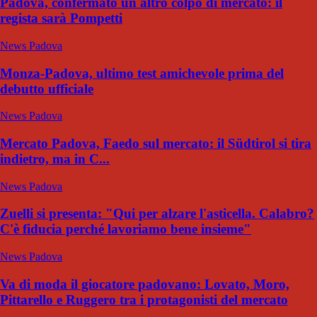
Padova, confermato un altro colpo di mercato: il
regista sarà Pompetti
News Padova
Monza-Padova, ultimo test amichevole prima del
debutto ufficiale
News Padova
Mercato Padova, Faedo sul mercato: il Südtirol si tira
indietro, ma in C...
News Padova
Zuelli si presenta: "Qui per alzare l'asticella. Calabro?
C'è fiducia perché lavoriamo bene insieme"
News Padova
Va di moda il giocatore padovano: Lovato, Moro,
Pittarello e Ruggero tra i protagonisti del mercato