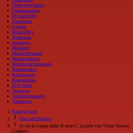
Derbyderbyderby
Fantamagazine
FCInter1908
Forzaroma
Golssip
Hellas1903
Ilmilanista
Juvenews
Mediagol
Milanistichannel
Mondoudinese
Notiziecalciomercato
Numericalcio
Padovasport
Pianetamilan
SOS Fanta
Toronews
Tuttobolognaweb
Violanews
Padova Sport
Non solo Padova
Al via la Coppa Italia di serie C, si parte con Virtus Verona-
Caldiero