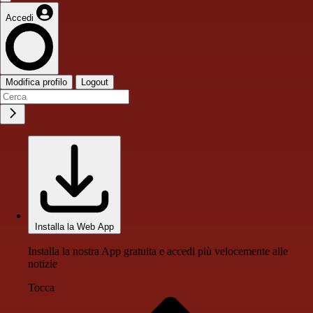
Accedi
Modifica profilo
Logout
Installa la Web App
Installa la nostra App gratuita e accedi più velocemente alle
notizie
Tocca