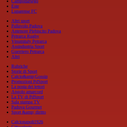
Campodarsego
Este
Luparense FC
Altri sport
Pallavolo Padova
Antenore Plebiscito Padova
Petrarca Rugby
Vinumitaly Petrarca
Assindustria Sport
Guerriero Petrarca
Altri
Rubriche
Storie di Sport
Calcio&amp;Gossip
Promozioni PdSport
La posta dei lettori
Angolo amarcord
La TV di PdSport
Sala stampa TV
Padova Gourmet
Sport &amp; diritto
Calcionapoli1926
Cittaceleste