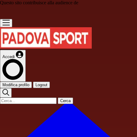
Questo sito contribuisce alla audience de
Accedi
Modifica profilo
Logout
Cerca