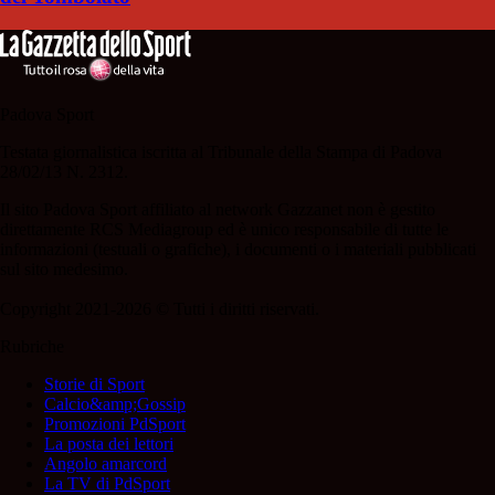
Padova Sport
Testata giornalistica iscritta al Tribunale della Stampa di Padova
28/02/13 N. 2312.
Il sito Padova Sport affiliato al network Gazzanet non è gestito
direttamente RCS Mediagroup ed è unico responsabile di tutte le
informazioni (testuali o grafiche), i documenti o i materiali pubblicati
sul sito medesimo.
Copyright 2021-2026 © Tutti i diritti riservati.
Rubriche
Storie di Sport
Calcio&amp;Gossip
Promozioni PdSport
La posta dei lettori
Angolo amarcord
La TV di PdSport