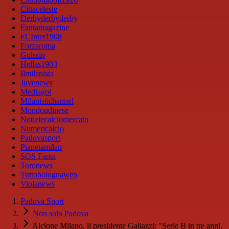
Cittaceleste
Derbyderbyderby
Fantamagazine
FCInter1908
Forzaroma
Golssip
Hellas1903
Ilmilanista
Juvenews
Mediagol
Milanistichannel
Mondoudinese
Notiziecalciomercato
Numericalcio
Padovasport
Pianetamilan
SOS Fanta
Toronews
Tuttobolognaweb
Violanews
Padova Sport
Non solo Padova
Alcione Milano, il presidente Gallazzi: "Serie B in tre anni,