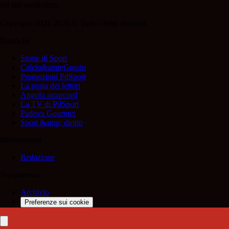
sul sito medesimo.
Copyright 2021-2026 © Tutti i diritti riservati.
Rubriche
Storie di Sport
Calcio&amp;Gossip
Promozioni PdSport
La posta dei lettori
Angolo amarcord
La TV di PdSport
Padova Gourmet
Sport &amp; diritto
Informazioni
Redazione
Trasparenza
Archivio
Preferenze sui cookie