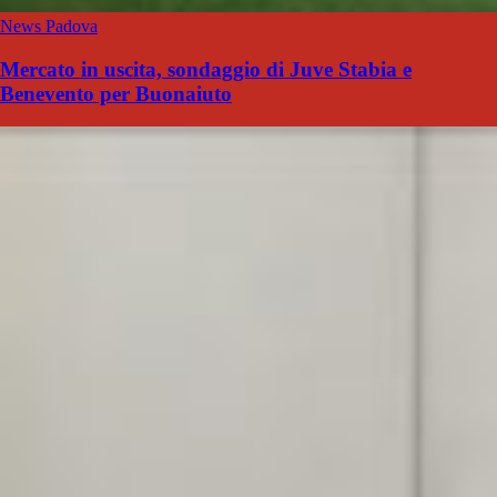
News Padova
Mercato in uscita, sondaggio di Juve Stabia e
Benevento per Buonaiuto