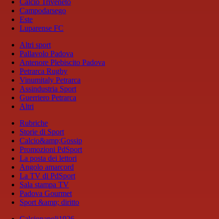
Calcio Triveneto
Campodarsego
Este
Luparense FC
Altri sport
Pallavolo Padova
Antenore Plebiscito Padova
Petrarca Rugby
Vinumitaly Petrarca
Assindustria Sport
Guerriero Petrarca
Altri
Rubriche
Storie di Sport
Calcio&amp;Gossip
Promozioni PdSport
La posta dei lettori
Angolo amarcord
La TV di PdSport
Sala stampa TV
Padova Gourmet
Sport &amp; diritto
Calcionapoli1926