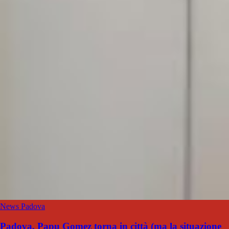
News Padova
Padova, Papu Gomez torna in città (ma la situazione