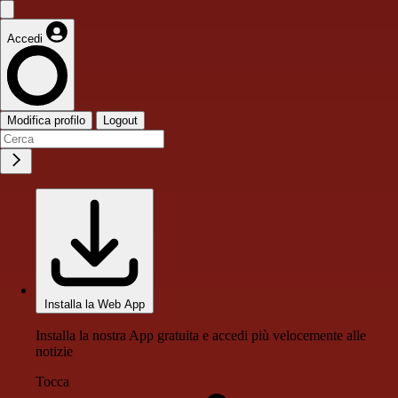
Accedi
Modifica profilo
Logout
Installa la Web App
Installa la nostra App gratuita e accedi più velocemente alle
notizie
Tocca