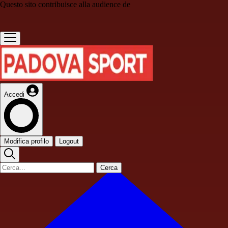
Questo sito contribuisce alla audience de
Accedi
Modifica profilo
Logout
Cerca