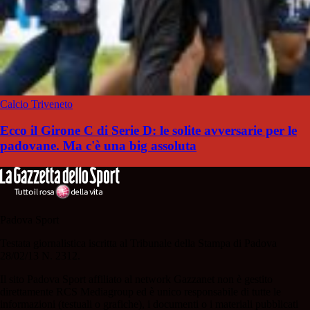
Calcio Triveneto
Ecco il Girone C di Serie D: le solite avversarie per le
padovane. Ma c'è una big assoluta
Padova Sport
Testata giornalistica iscritta al Tribunale della Stampa di Padova
28/02/13 N. 2312.
Il sito Padova Sport affiliato al network Gazzanet non è gestito
direttamente RCS Mediagroup ed è unico responsabile di tutte le
informazioni (testuali o grafiche), i documenti o i materiali pubblicati