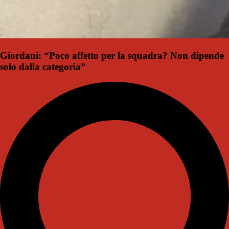
Giordani: “Poco affetto per la squadra? Non dipende
solo dalla categoria”