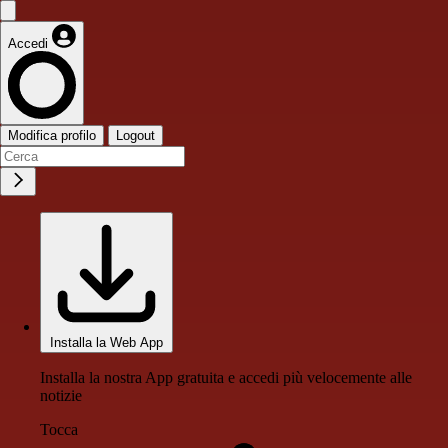
Accedi
Modifica profilo
Logout
Installa la Web App
Installa la nostra App gratuita e accedi più velocemente alle
notizie
Tocca