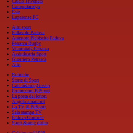
Calcio Triveneto
Campodarsego
Este
Luparense FC
Altri sport
Pallavolo Padova
Antenore Plebiscito Padova
Petrarca Rugby
Vinumitaly Petrarca
Assindustria Sport
Guerriero Petrarca
Altri
Rubriche
Storie di Sport
Calcio&amp;Gossip
Promozioni PdSport
La posta dei lettori
Angolo amarcord
La TV di PdSport
Sala stampa TV
Padova Gourmet
Sport &amp; diritto
Calcionapoli1926