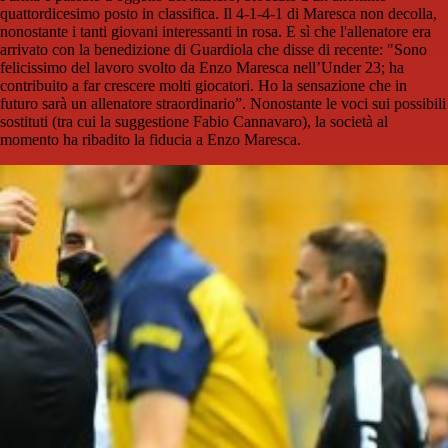
quattordicesimo posto in classifica. Il 4-1-4-1 di Maresca non decolla,
nonostante i tanti giovani interessanti in rosa. E sì che l'allenatore era
arrivato con la benedizione di Guardiola che disse di recente: "Sono
felicissimo del lavoro svolto da Enzo Maresca nell’Under 23; ha
contribuito a far crescere molti giocatori. Ho la sensazione che in
futuro sarà un allenatore straordinario”. Nonostante le voci sui possibili
sostituti (tra cui la suggestione Fabio Cannavaro), la società al
momento ha ribadito la fiducia a Enzo Maresca.