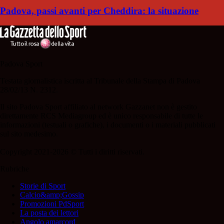
Padova, passi avanti per Cheddira: la situazione
Padova Sport
Testata giornalistica iscritta al Tribunale della Stampa di Padova
28/02/13 N. 2312.
Il sito Padova Sport affiliato al network Gazzanet non è gestito
direttamente RCS Mediagroup ed è unico responsabile di tutte le
informazioni (testuali o grafiche), i documenti o i materiali pubblicati
sul sito medesimo.
Copyright 2021-2026 © Tutti i diritti riservati.
Rubriche
Storie di Sport
Calcio&amp;Gossip
Promozioni PdSport
La posta dei lettori
Angolo amarcord