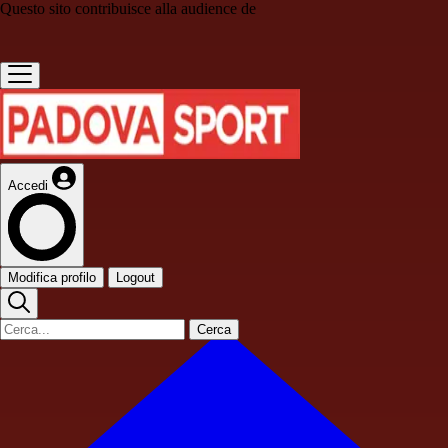
Questo sito contribuisce alla audience de
Accedi
Modifica profilo
Logout
Cerca