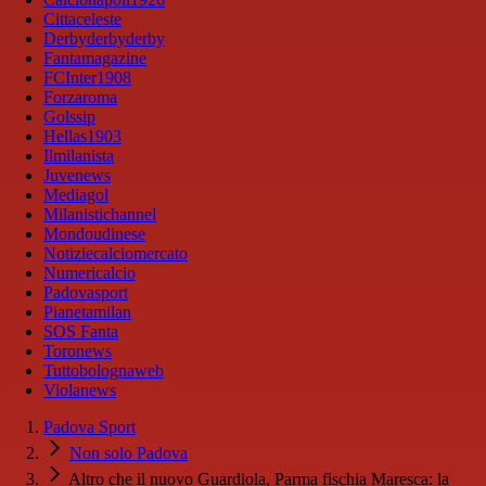
Cittaceleste
Derbyderbyderby
Fantamagazine
FCInter1908
Forzaroma
Golssip
Hellas1903
Ilmilanista
Juvenews
Mediagol
Milanistichannel
Mondoudinese
Notiziecalciomercato
Numericalcio
Padovasport
Pianetamilan
SOS Fanta
Toronews
Tuttobolognaweb
Violanews
Padova Sport
Non solo Padova
Altro che il nuovo Guardiola, Parma fischia Maresca: la