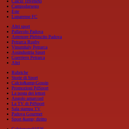
Calcio Triveneto
Campodarsego
Este
Luparense FC
Altri sport
Pallavolo Padova
Antenore Plebiscito Padova
Petrarca Rugby
Vinumitaly Petrarca
Assindustria Sport
Guerriero Petrarca
Altri
Rubriche
Storie di Sport
Calcio&amp;Gossip
Promozioni PdSport
La posta dei lettori
Angolo amarcord
La TV di PdSport
Sala stampa TV
Padova Gourmet
Sport &amp; diritto
Calcionapoli1926