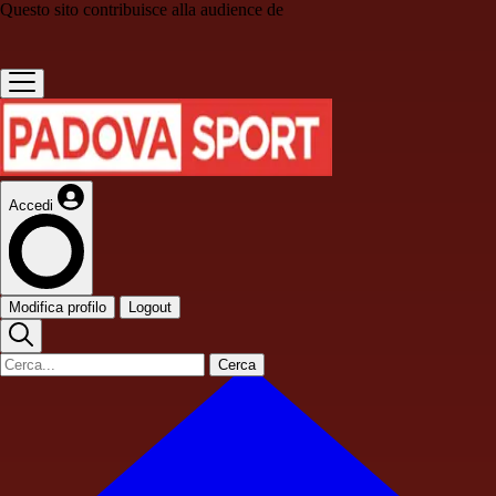
Questo sito contribuisce alla audience de
Accedi
Modifica profilo
Logout
Cerca