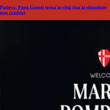
Padova, Papu Gomez torna in città (ma la situazione
non cambia)