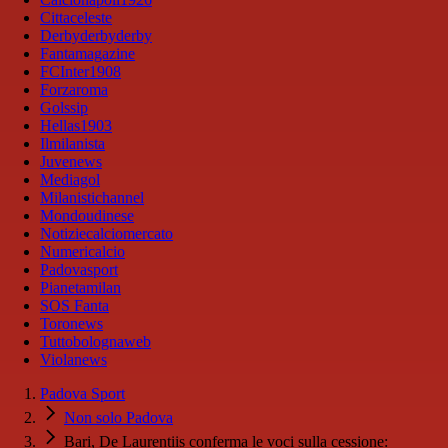
Cittaceleste
Derbyderbyderby
Fantamagazine
FCInter1908
Forzaroma
Golssip
Hellas1903
Ilmilanista
Juvenews
Mediagol
Milanistichannel
Mondoudinese
Notiziecalciomercato
Numericalcio
Padovasport
Pianetamilan
SOS Fanta
Toronews
Tuttobolognaweb
Violanews
Padova Sport
Non solo Padova
Bari, De Laurentiis conferma le voci sulla cessione: