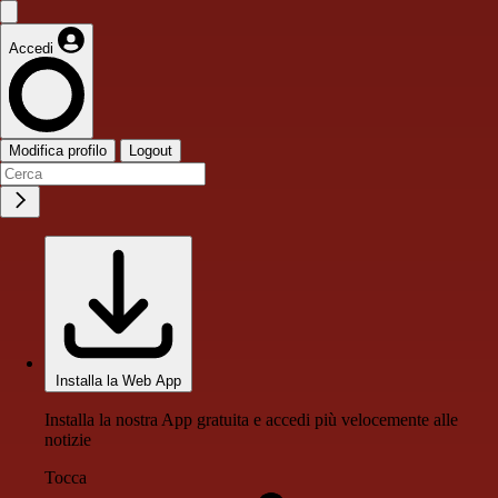
Accedi
Modifica profilo
Logout
Installa la Web App
Installa la nostra App gratuita e accedi più velocemente alle
notizie
Tocca