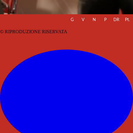
G
V
N
P
DR
Pt.
© RIPRODUZIONE RISERVATA