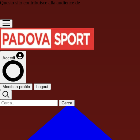
Questo sito contribuisce alla audience de
Accedi
Modifica profilo
Logout
Cerca