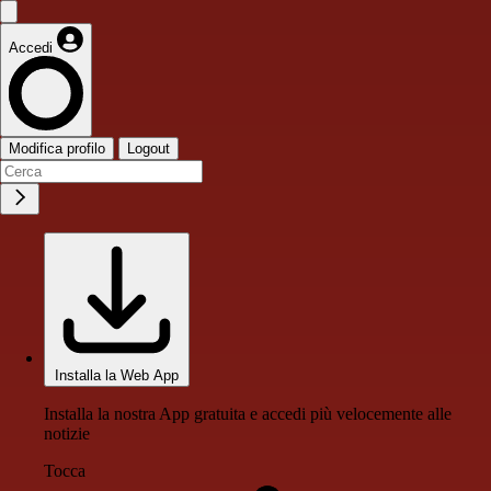
Accedi
Modifica profilo
Logout
Installa la Web App
Installa la nostra App gratuita e accedi più velocemente alle
notizie
Tocca