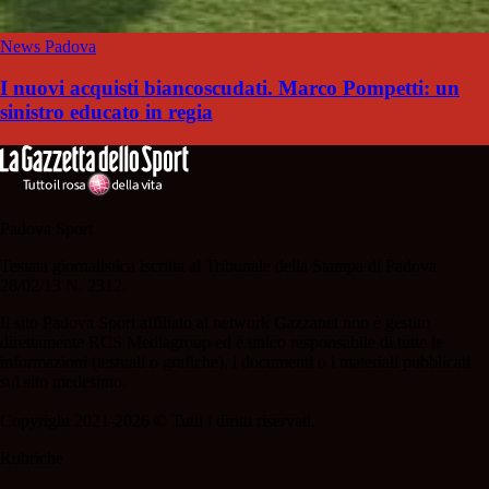
News Padova
I nuovi acquisti biancoscudati. Marco Pompetti: un
sinistro educato in regia
Padova Sport
Testata giornalistica iscritta al Tribunale della Stampa di Padova
28/02/13 N. 2312.
Il sito Padova Sport affiliato al network Gazzanet non è gestito
direttamente RCS Mediagroup ed è unico responsabile di tutte le
informazioni (testuali o grafiche), i documenti o i materiali pubblicati
sul sito medesimo.
Copyright 2021-2026 © Tutti i diritti riservati.
Rubriche