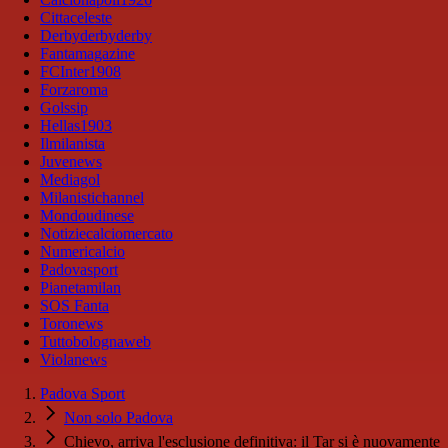
Cittaceleste
Derbyderbyderby
Fantamagazine
FCInter1908
Forzaroma
Golssip
Hellas1903
Ilmilanista
Juvenews
Mediagol
Milanistichannel
Mondoudinese
Notiziecalciomercato
Numericalcio
Padovasport
Pianetamilan
SOS Fanta
Toronews
Tuttobolognaweb
Violanews
Padova Sport
Non solo Padova
Chievo, arriva l'esclusione definitiva: il Tar si è nuovamente