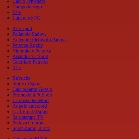
Calcio Triveneto
Campodarsego
Este
Luparense FC
Altri sport
Pallavolo Padova
Antenore Plebiscito Padova
Petrarca Rugby
Vinumitaly Petrarca
Assindustria Sport
Guerriero Petrarca
Altri
Rubriche
Storie di Sport
Calcio&amp;Gossip
Promozioni PdSport
La posta dei lettori
Angolo amarcord
La TV di PdSport
Sala stampa TV
Padova Gourmet
Sport &amp; diritto
Calcionapoli1926