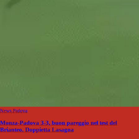
News Padova
Monza-Padova 3-3, buon pareggio nel test del
Brianteo. Doppietta Lasagna