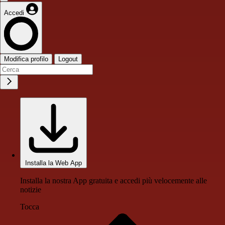
Accedi
Modifica profilo
Logout
Installa la Web App
Installa la nostra App gratuita e accedi più velocemente alle
notizie
Tocca