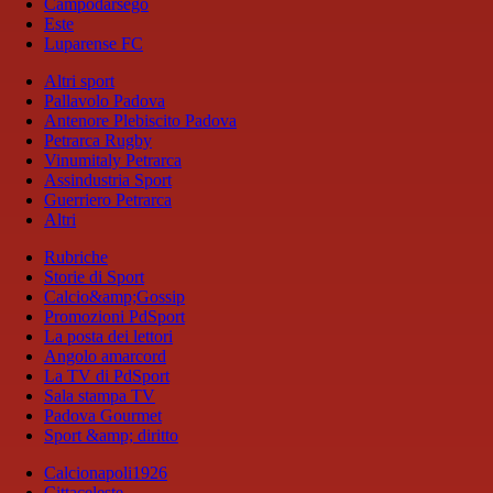
Campodarsego
Este
Luparense FC
Altri sport
Pallavolo Padova
Antenore Plebiscito Padova
Petrarca Rugby
Vinumitaly Petrarca
Assindustria Sport
Guerriero Petrarca
Altri
Rubriche
Storie di Sport
Calcio&amp;Gossip
Promozioni PdSport
La posta dei lettori
Angolo amarcord
La TV di PdSport
Sala stampa TV
Padova Gourmet
Sport &amp; diritto
Calcionapoli1926
Cittaceleste