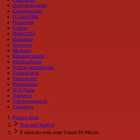
Derbyderbyderby
Fantamagazine
FCInter1908
Forzaroma
Golssip
Hellas1903
Ilmilanista
Juvenews
Mediagol
Milanistichannel
Mondoudinese
Notiziecalciomercato
Numericalcio
Padovasport
Pianetamilan
SOS Fanta
Toronews
Tuttobolognaweb
Violanews
Padova Sport
Non solo Padova
È mancato nella notte Gianni Di Marzio