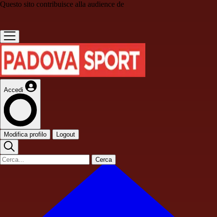
Questo sito contribuisce alla audience de
Accedi
Modifica profilo
Logout
Cerca