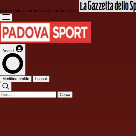
Questo sito contribuisce alla audience de
Accedi
Modifica profilo
Logout
Cerca