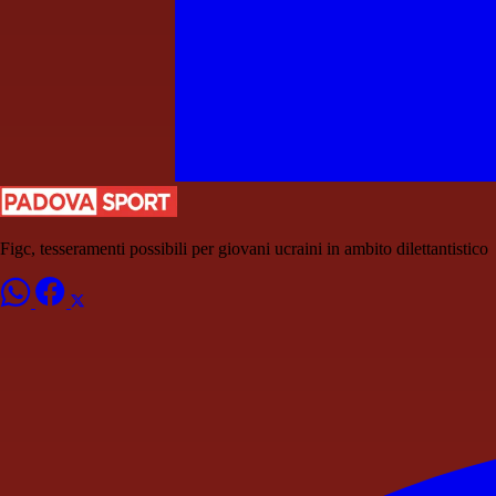
Figc, tesseramenti possibili per giovani ucraini in ambito dilettantistico