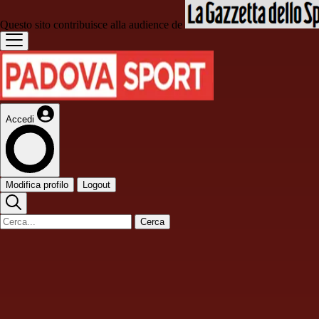
Questo sito contribuisce alla audience de
Accedi
Modifica profilo
Logout
Cerca