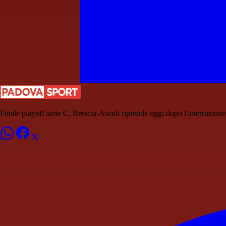
Finale playoff serie C, Brescia-Ascoli riprende oggi dopo l'interruzio