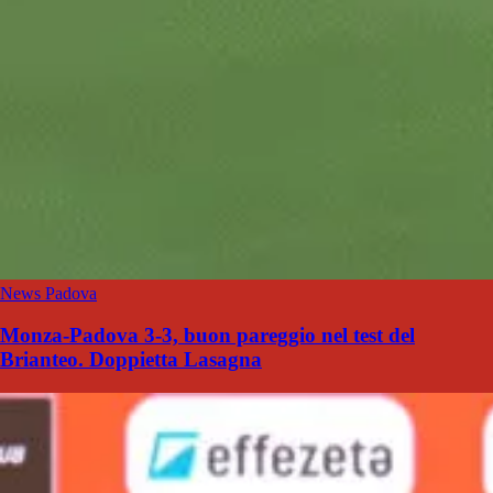
News Padova
Monza-Padova 3-3, buon pareggio nel test del
Brianteo. Doppietta Lasagna