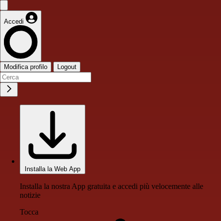
Accedi
Modifica profilo
Logout
Installa la Web App
Installa la nostra App gratuita e accedi più velocemente alle
notizie
Tocca