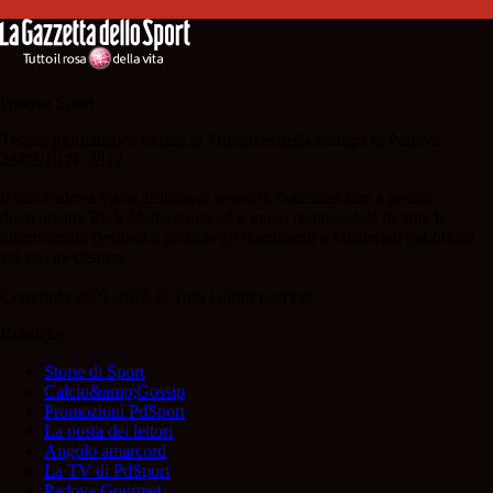
Padova Sport
Testata giornalistica iscritta al Tribunale della Stampa di Padova
28/02/13 N. 2312.
Il sito Padova Sport affiliato al network Gazzanet non è gestito
direttamente RCS Mediagroup ed è unico responsabile di tutte le
informazioni (testuali o grafiche), i documenti o i materiali pubblicati
sul sito medesimo.
Copyright 2021-2026 © Tutti i diritti riservati.
Rubriche
Storie di Sport
Calcio&amp;Gossip
Promozioni PdSport
La posta dei lettori
Angolo amarcord
La TV di PdSport
Padova Gourmet