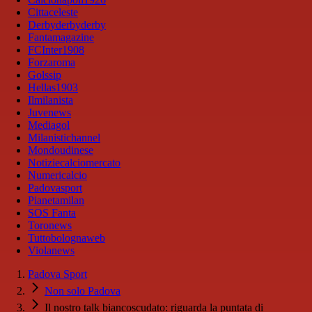
Cittaceleste
Derbyderbyderby
Fantamagazine
FCInter1908
Forzaroma
Golssip
Hellas1903
Ilmilanista
Juvenews
Mediagol
Milanistichannel
Mondoudinese
Notiziecalciomercato
Numericalcio
Padovasport
Pianetamilan
SOS Fanta
Toronews
Tuttobolognaweb
Violanews
Padova Sport
Non solo Padova
Il nostro talk biancoscudato: riguarda la puntata di