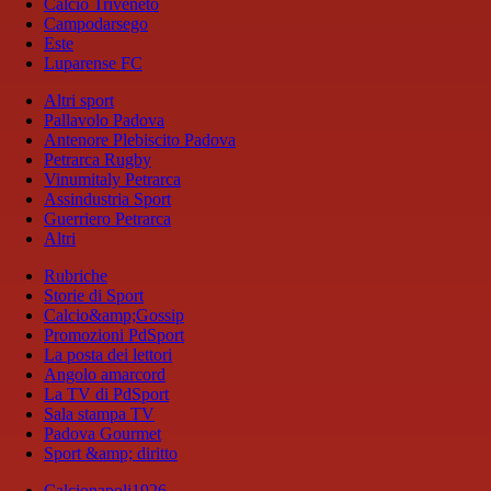
Calcio Triveneto
Campodarsego
Este
Luparense FC
Altri sport
Pallavolo Padova
Antenore Plebiscito Padova
Petrarca Rugby
Vinumitaly Petrarca
Assindustria Sport
Guerriero Petrarca
Altri
Rubriche
Storie di Sport
Calcio&amp;Gossip
Promozioni PdSport
La posta dei lettori
Angolo amarcord
La TV di PdSport
Sala stampa TV
Padova Gourmet
Sport &amp; diritto
Calcionapoli1926