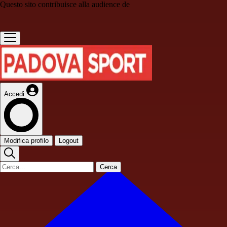
Questo sito contribuisce alla audience de
Accedi
Modifica profilo
Logout
Cerca