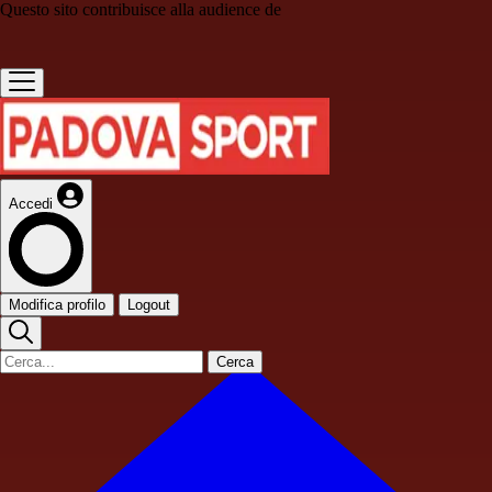
Questo sito contribuisce alla audience de
Accedi
Modifica profilo
Logout
Cerca