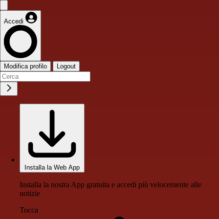
Accedi
Modifica profilo
Logout
Installa la Web App
Installa la nostra App gratuita e accedi più velocemente alle
notizie
Tocca