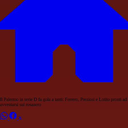
Il Palermo in serie D fa gola a tanti: Ferrero, Preziosi e Lotito pronti ad
avventarsi sui rosanero