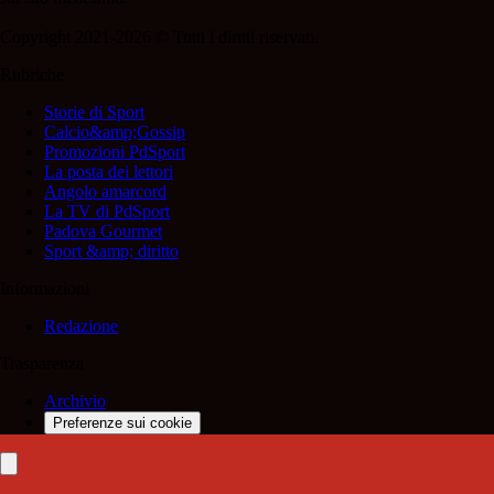
Copyright 2021-2026 © Tutti i diritti riservati.
Rubriche
Storie di Sport
Calcio&amp;Gossip
Promozioni PdSport
La posta dei lettori
Angolo amarcord
La TV di PdSport
Padova Gourmet
Sport &amp; diritto
Informazioni
Redazione
Trasparenza
Archivio
Preferenze sui cookie