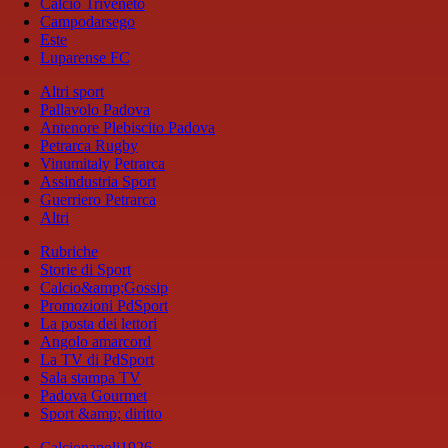
Calcio Triveneto
Campodarsego
Este
Luparense FC
Altri sport
Pallavolo Padova
Antenore Plebiscito Padova
Petrarca Rugby
Vinumitaly Petrarca
Assindustria Sport
Guerriero Petrarca
Altri
Rubriche
Storie di Sport
Calcio&amp;Gossip
Promozioni PdSport
La posta dei lettori
Angolo amarcord
La TV di PdSport
Sala stampa TV
Padova Gourmet
Sport &amp; diritto
Calcionapoli1926