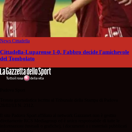
News Cittadella
Cittadella-Luparense 1-0, Fabbro decide l'amichevole
del Tombolato
Padova Sport
Testata giornalistica iscritta al Tribunale della Stampa di Padova
28/02/13 N. 2312.
Il sito Padova Sport affiliato al network Gazzanet non è gestito
direttamente RCS Mediagroup ed è unico responsabile di tutte le
informazioni (testuali o grafiche), i documenti o i materiali pubblicati
sul sito medesimo.