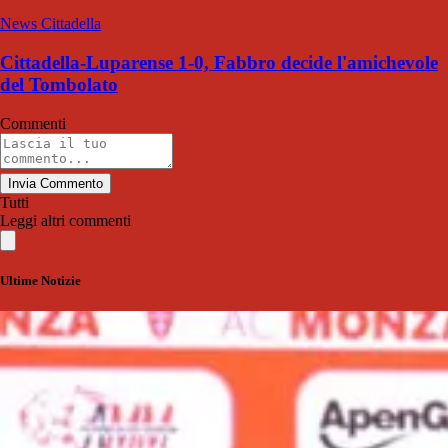
News Cittadella
Cittadella-Luparense 1-0, Fabbro decide l'amichevole
del Tombolato
Commenti
Invia Commento
Tutti
Leggi altri commenti
Ultime Notizie