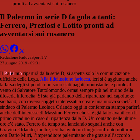
pronti ad avventarsi sui rosanero
Il Palermo in serie D fa gola a tanti:
Ferrero, Preziosi e Lotito pronti ad
avventarsi sui rosanero
Redazione PadovaSport.TV
27 giugno 2019 - 09:31
Il
P
a
l
e
r
m
o
ripartirà dalla serie D, si aspetta solo la comunicazione
ufficiale della Lega.
Alla fideiussione farlocca
, ieri si è aggiunta anche
la farsa degli stipendi: non sono stati pagati, nonostante le parole al
vento di Salvatore Tuttolomondo, ormai sempre più nel mirino della
tifoseria inferocita. Si sta già parlando della ripartenza nel capoluogo
siciliano, con diversi soggetti interessati a creare una nuova società. Il
sindaco di Palermo Leoluca Orlando oggi in conferenza stampa parlerà
anche dell’interesse di Massimo Ferrero che si è già fatto avanti con il
primo cittadino in caso di ripartenza dalla D. Un contatto nelle ultime
ore c’è stato, Ferrero da tempo sta lanciando segnali anche con
Gravina. Orlando, inoltre, ieri ha avuto un lungo confronto notturno
con Dario Mirri, l’imprenditore palermitano che grazie all’accordo