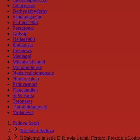
Cittaceleste
Derbyderbyderby
Fantamagazine
FCInter1908
Forzaroma
Golssip
Hellas1903
Ilmilanista
Juvenews
Mediagol
Milanistichannel
Mondoudinese
Notiziecalciomercato
Numericalcio
Padovasport
Pianetamilan
SOS Fanta
Toronews
Tuttobolognaweb
Violanews
Padova Sport
Non solo Padova
Il Palermo in serie D fa gola a tanti: Ferrero, Preziosi e Lotito