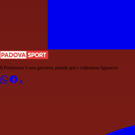
Il Pordenone è una gruviera, prende gol e colleziona figuracce