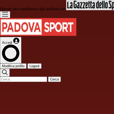
Questo sito contribuisce alla audience de
Accedi
Modifica profilo
Logout
Cerca