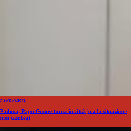
News Padova
Padova, Papu Gomez torna in città (ma la situazione
non cambia)