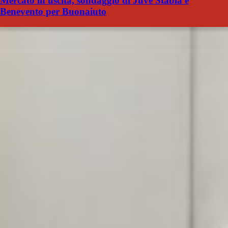
Mercato in uscita, sondaggio di Juve Stabia e
Benevento per Buonaiuto