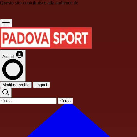
Questo sito contribuisce alla audience de
Accedi
Modifica profilo
Logout
Cerca