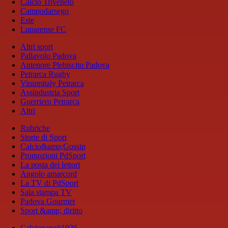
Calcio Triveneto
Campodarsego
Este
Luparense FC
Altri sport
Pallavolo Padova
Antenore Plebiscito Padova
Petrarca Rugby
Vinumitaly Petrarca
Assindustria Sport
Guerriero Petrarca
Altri
Rubriche
Storie di Sport
Calcio&amp;Gossip
Promozioni PdSport
La posta dei lettori
Angolo amarcord
La TV di PdSport
Sala stampa TV
Padova Gourmet
Sport &amp; diritto
Calcionapoli1926