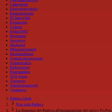
Cittaceleste
Derbyderbyderby
Fantamagazine
FCInter1908
Forzaroma
Golssip
Hellas1903
Ilmilanista
Juvenews
Mediagol
Milanistichannel
Mondoudinese
Notiziecalciomercato
Numericalcio
Padovasport
Pianetamilan
SOS Fanta
Toronews
Tuttobolognaweb
Violanews
Padova Sport
Non solo Padova
La dirigenza del Padova all'inaugurazione del nuovo Pe-Pen,