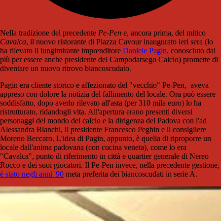
Nella tradizione del precedente
Pe-Pen
e, ancora prima, del mitico
Cavalca
, il nuovo ristorante di Piazza Cavour inaugurato ieri sera (lo
ha rilevato il lungimirante imprenditore
Daniele Pagin
, conosciuto dai
più per essere anche presidente del Campodarsego Calcio) promette di
diventare un nuovo ritrovo biancoscudato.
Pagin era cliente storico e affezionato del "vecchio" Pe-Pen, aveva
appreso con dolore la notizia del fallimento del locale. Ora può essere
soddisfatto, dopo averlo rilevato all'asta (per 310 mila euro) lo ha
ristrutturato, ridandogli vita. All'apertura erano presenti diversi
personaggi del mondo del calcio e la dirigenza del Padova con l'ad
Alessandra Bianchi, il presidente Francesco Peghin e il consigliere
Moreno Beccaro. L'idea di Pagin, appunto, è quella di riproporre un
locale dall'anima padovana (con cucina veneta), come lo era
"Cavalca", punto di riferimento in città e quartier generale di Nereo
Rocco e dei suoi giocatori. Il Pe-Pen invece, nella precedente gestione,
è stato negli anni '90
meta preferita dei biancoscudati in serie A.