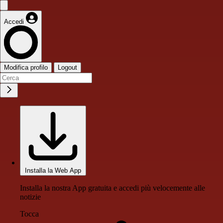
Accedi
Modifica profilo
Logout
Installa la Web App
Installa la nostra App gratuita e accedi più velocemente alle
notizie
Tocca