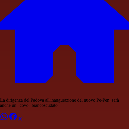
La dirigenza del Padova all'inaugurazione del nuovo Pe-Pen, sarà
anche un "covo" biancoscudato