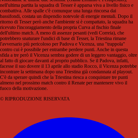
nell'ultima partita la squadra di Tesser è apparsa viva a livello fisico e
combattiva. Alle spalle c'è comunque una lunga rincorsa dai
bassifondi, costata un dispendio notevole di energie mentali. Dopo il
ritorno di Tesser però anche l'ambiente si è compattato, la squadra ha
ricevuto l'incoraggiamento della propria Curva al fischio finale
dell'ultimo match. A meno di assenze pesanti (vedi Correia), che
potrebbero snaturare l'undici di base di Tesser, la Triestina rimane
l'avversario più pericoloso per Padova e Vicenza, una "trappola"
contro cui è possibile per entrambe perdere punti. Anche in questa
sfida a tre però il Vicenza sembra godere di un leggero vantaggio, oltre
al fatto di giocare davanti al proprio pubblico. Se il Padova, infatti,
facesse il suo dovere il 13 aprile allo stadio Rocco, il Vicenza potrebbe
incontrare la settimana dopo una Triestina già condannata al playout.
C'è da sperare quindi che la Triestina riesca a conquistare tre punti
almeno nel prossimo match contro il Renate per mantenere vivo il
fuoco della motivazione.
© RIPRODUZIONE RISERVATA