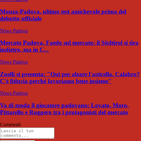
Monza-Padova, ultimo test amichevole prima del
debutto ufficiale
News Padova
Mercato Padova, Faedo sul mercato: il Südtirol si tira
indietro, ma in C...
News Padova
Zuelli si presenta: "Qui per alzare l'asticella. Calabro?
C'è fiducia perché lavoriamo bene insieme"
News Padova
Va di moda il giocatore padovano: Lovato, Moro,
Pittarello e Ruggero tra i protagonisti del mercato
Commenti