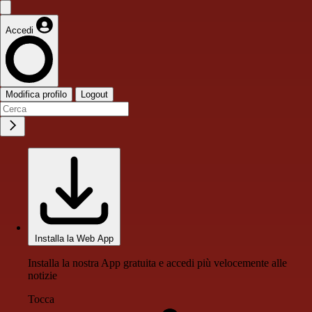
Accedi
Modifica profilo
Logout
Installa la Web App
Installa la nostra App gratuita e accedi più velocemente alle
notizie
Tocca