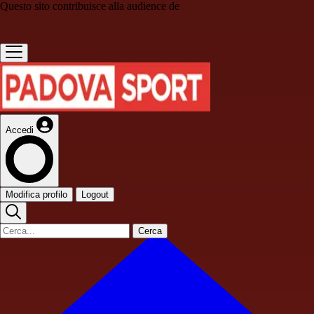
Questo sito contribuisce alla audience de
Accedi
Modifica profilo
Logout
Cerca