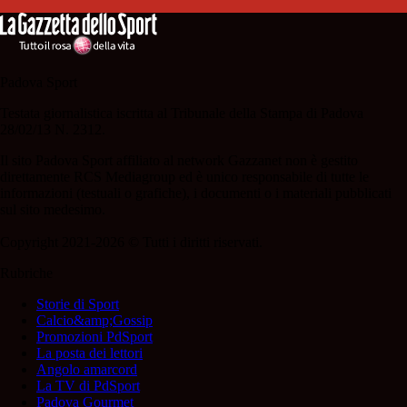
Padova Sport
Testata giornalistica iscritta al Tribunale della Stampa di Padova
28/02/13 N. 2312.
Il sito Padova Sport affiliato al network Gazzanet non è gestito
direttamente RCS Mediagroup ed è unico responsabile di tutte le
informazioni (testuali o grafiche), i documenti o i materiali pubblicati
sul sito medesimo.
Copyright 2021-2026 © Tutti i diritti riservati.
Rubriche
Storie di Sport
Calcio&amp;Gossip
Promozioni PdSport
La posta dei lettori
Angolo amarcord
La TV di PdSport
Padova Gourmet