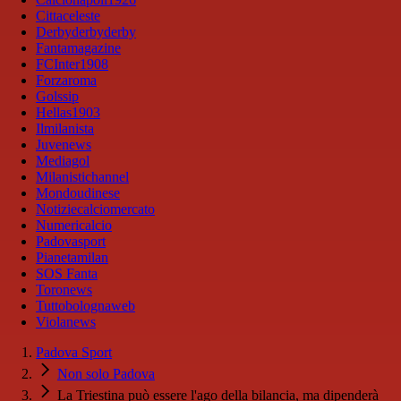
Cittaceleste
Derbyderbyderby
Fantamagazine
FCInter1908
Forzaroma
Golssip
Hellas1903
Ilmilanista
Juvenews
Mediagol
Milanistichannel
Mondoudinese
Notiziecalciomercato
Numericalcio
Padovasport
Pianetamilan
SOS Fanta
Toronews
Tuttobolognaweb
Violanews
Padova Sport
Non solo Padova
La Triestina può essere l'ago della bilancia, ma dipenderà