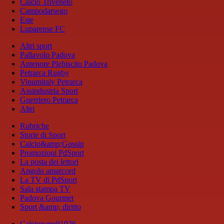
Calcio Triveneto
Campodarsego
Este
Luparense FC
Altri sport
Pallavolo Padova
Antenore Plebiscito Padova
Petrarca Rugby
Vinumitaly Petrarca
Assindustria Sport
Guerriero Petrarca
Altri
Rubriche
Storie di Sport
Calcio&amp;Gossip
Promozioni PdSport
La posta dei lettori
Angolo amarcord
La TV di PdSport
Sala stampa TV
Padova Gourmet
Sport &amp; diritto
Calcionapoli1926