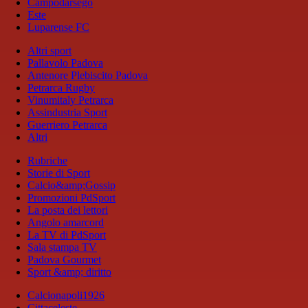
Campodarsego
Este
Luparense FC
Altri sport
Pallavolo Padova
Antenore Plebiscito Padova
Petrarca Rugby
Vinumitaly Petrarca
Assindustria Sport
Guerriero Petrarca
Altri
Rubriche
Storie di Sport
Calcio&amp;Gossip
Promozioni PdSport
La posta dei lettori
Angolo amarcord
La TV di PdSport
Sala stampa TV
Padova Gourmet
Sport &amp; diritto
Calcionapoli1926
Cittaceleste