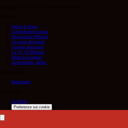
Copyright 2021-2026 © Tutti i diritti riservati.
Rubriche
Storie di Sport
Calcio&amp;Gossip
Promozioni PdSport
La posta dei lettori
Angolo amarcord
La TV di PdSport
Padova Gourmet
Sport &amp; diritto
Informazioni
Redazione
Trasparenza
Archivio
Preferenze sui cookie