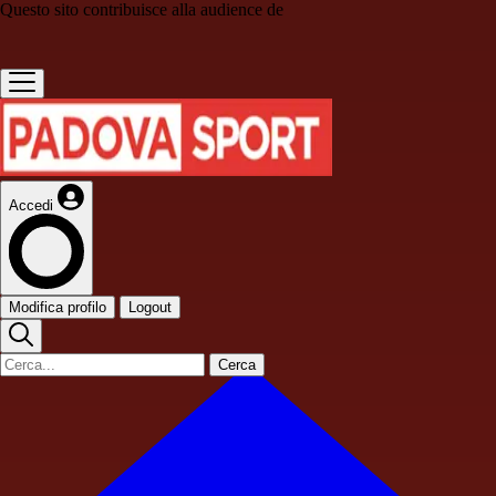
Questo sito contribuisce alla audience de
Accedi
Modifica profilo
Logout
Cerca