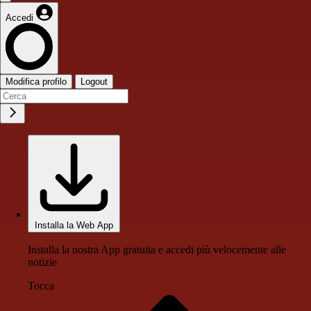
Accedi
Modifica profilo
Logout
Installa la Web App
Installa la nostra App gratuita e accedi più velocemente alle
notizie
Tocca