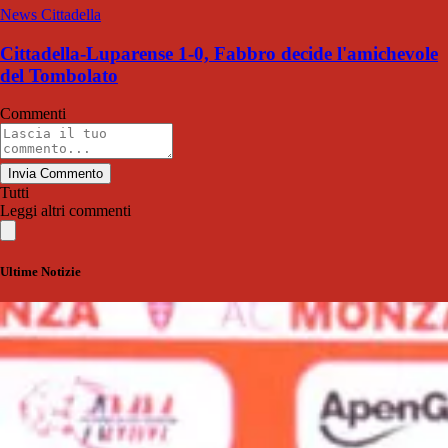
News Cittadella
Cittadella-Luparense 1-0, Fabbro decide l'amichevole
del Tombolato
Commenti
Invia Commento
Tutti
Leggi altri commenti
Ultime Notizie