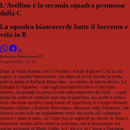
L'Avellino è la seconda squadra promossa
dalla C
La squadra biancoverde batte il Sorrento e
vola in B
Redazione PadovaSport.TV
19 aprile 2025 - 21:33
Dopo la Virtus Entella, ecco l'Avellino. Anche il girone C ha la sua
regina, la squadra biancoverde, che dopo un avvio incerto ha avuto,
sotto la guida di Raffaele Biancolino, un cambio di marcia deciso. La
famiglia D’Agostino – che sugli investimenti non si è mai tirata
indietro, da quando ha preso il club nella primavera del 2020 – a quel
punto ha scelto di cambiare non solo in panchina, ma anche il vertice
della direzione sportiva rinunciando all’esperienza di Giorgio Perinetti.
Squadra affidata a Raffaele Biancolino, allenatore della Primavera, che
doveva essere solo un traghettatore verso una scelta più collaudata
(diversi i nomi in ballo, da Clotet fino al sogno di un ritorno di Tesser).
Soluzione interna anche dietro la scrivania, con la promozione dal
settore giovanile di Mario Aiello, in C già d.s. di Cavese e Paganese.