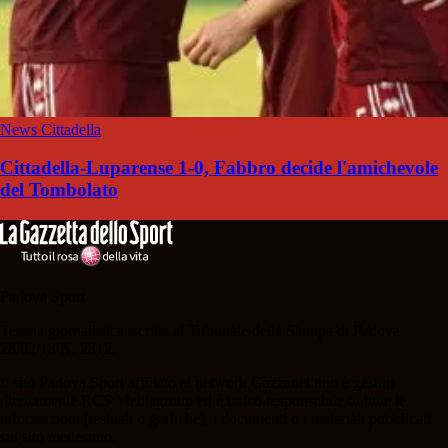
News Cittadella
Cittadella-Luparense 1-0, Fabbro decide l'amichevole
del Tombolato
Padova Sport
Testata giornalistica iscritta al Tribunale della Stampa di Padova
28/02/13 N. 2312.
Il sito Padova Sport affiliato al network Gazzanet non è gestito
direttamente RCS Mediagroup ed è unico responsabile di tutte le
informazioni (testuali o grafiche), i documenti o i materiali pubblicati
sul sito medesimo.