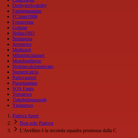
Derbyderbyderby
Fantamagazine
FCInter1908
Forzaroma
Golssip
Hellas1903
Ilmilanista
Juvenews
Mediagol
Milanistichannel
Mondoudinese
Notiziecalciomercato
Numericalcio
Padovasport
Pianetamilan
SOS Fanta
Toronews
Tuttobolognaweb
Violanews
Padova Sport
Non solo Padova
L'Avellino è la seconda squadra promossa dalla C