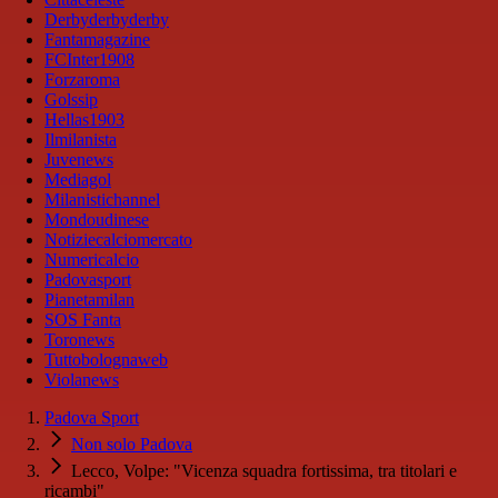
Derbyderbyderby
Fantamagazine
FCInter1908
Forzaroma
Golssip
Hellas1903
Ilmilanista
Juvenews
Mediagol
Milanistichannel
Mondoudinese
Notiziecalciomercato
Numericalcio
Padovasport
Pianetamilan
SOS Fanta
Toronews
Tuttobolognaweb
Violanews
Padova Sport
Non solo Padova
Lecco, Volpe: "Vicenza squadra fortissima, tra titolari e
ricambi"