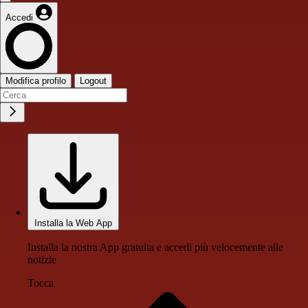
Accedi
Modifica profilo
Logout
Installa la Web App
Installa la nostra App gratuita e accedi più velocemente alle
notizie
Tocca