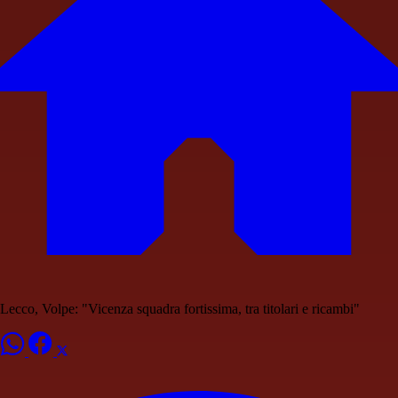
Lecco, Volpe: "Vicenza squadra fortissima, tra titolari e ricambi"