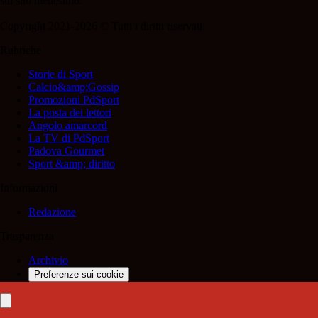
sul sito medesimo.
Copyright 2021-2026 © Tutti i diritti riservati.
Rubriche
Storie di Sport
Calcio&amp;Gossip
Promozioni PdSport
La posta dei lettori
Angolo amarcord
La TV di PdSport
Padova Gourmet
Sport &amp; diritto
Informazioni
Redazione
Trasparenza
Archivio
Preferenze sui cookie