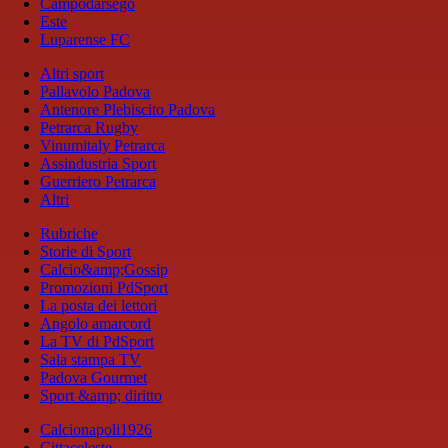
Campodarsego
Este
Luparense FC
Altri sport
Pallavolo Padova
Antenore Plebiscito Padova
Petrarca Rugby
Vinumitaly Petrarca
Assindustria Sport
Guerriero Petrarca
Altri
Rubriche
Storie di Sport
Calcio&amp;Gossip
Promozioni PdSport
La posta dei lettori
Angolo amarcord
La TV di PdSport
Sala stampa TV
Padova Gourmet
Sport &amp; diritto
Calcionapoli1926
Cittaceleste