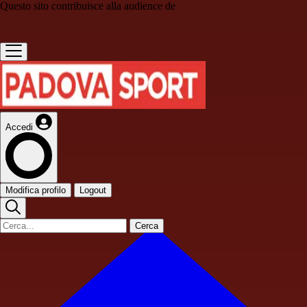
Questo sito contribuisce alla audience de
Accedi
Modifica profilo
Logout
Cerca