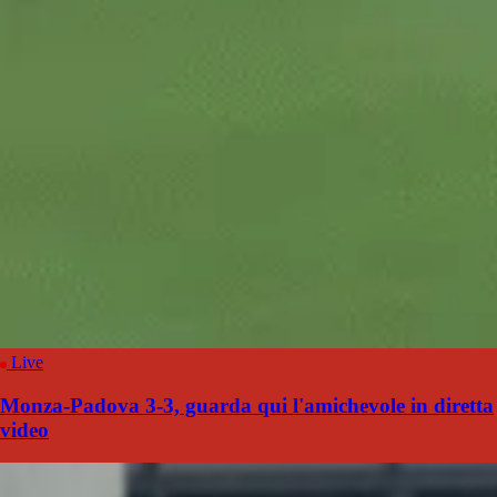
Live
Monza-Padova 3-3, guarda qui l'amichevole in diretta
video