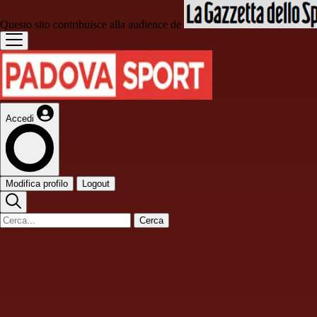
Questo sito contribuisce alla audience de
Accedi
Modifica profilo
Logout
Cerca