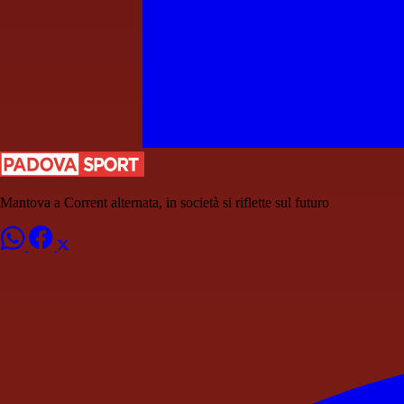
Mantova a Corrent alternata, in società si riflette sul futuro