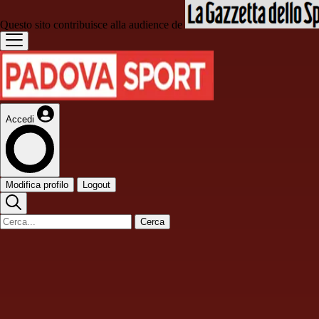
Questo sito contribuisce alla audience de
Accedi
Modifica profilo
Logout
Cerca