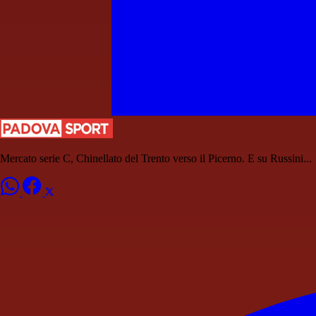
Mercato serie C, Chinellato del Trento verso il Picerno. E su Russini...