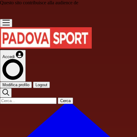
Questo sito contribuisce alla audience de
Accedi
Modifica profilo
Logout
Cerca