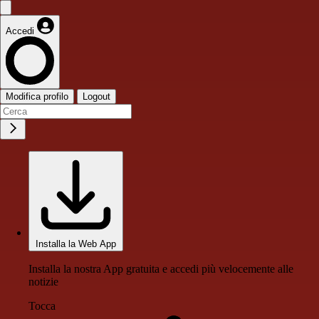
Accedi
Modifica profilo
Logout
Installa la Web App
Installa la nostra App gratuita e accedi più velocemente alle
notizie
Tocca