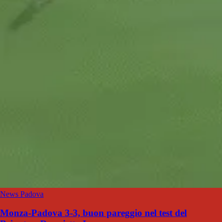
News Padova
Monza-Padova 3-3, buon pareggio nel test del