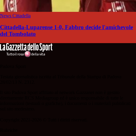
News Cittadella
Cittadella-Luparense 1-0, Fabbro decide l'amichevole
del Tombolato
Padova Sport
Testata giornalistica iscritta al Tribunale della Stampa di Padova
28/02/13 N. 2312.
Il sito Padova Sport affiliato al network Gazzanet non è gestito
direttamente RCS Mediagroup ed è unico responsabile di tutte le
informazioni (testuali o grafiche), i documenti o i materiali pubblicati
sul sito medesimo.
Copyright 2021-2026 © Tutti i diritti riservati.
Rubriche