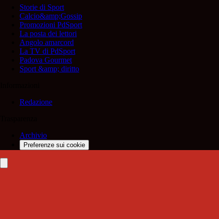
Storie di Sport
Calcio&amp;Gossip
Promozioni PdSport
La posta dei lettori
Angolo amarcord
La TV di PdSport
Padova Gourmet
Sport &amp; diritto
Informazioni
Redazione
Trasparenza
Archivio
Preferenze sui cookie