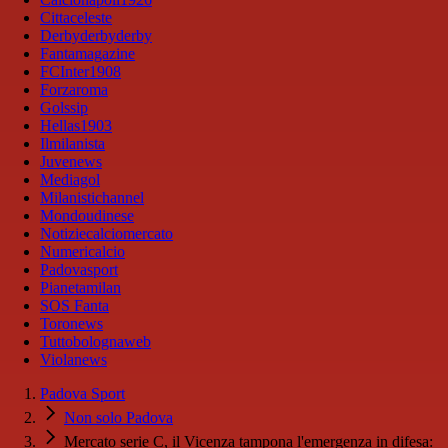
Cittaceleste
Derbyderbyderby
Fantamagazine
FCInter1908
Forzaroma
Golssip
Hellas1903
Ilmilanista
Juvenews
Mediagol
Milanistichannel
Mondoudinese
Notiziecalciomercato
Numericalcio
Padovasport
Pianetamilan
SOS Fanta
Toronews
Tuttobolognaweb
Violanews
Padova Sport
Non solo Padova
Mercato serie C, il Vicenza tampona l'emergenza in difesa: