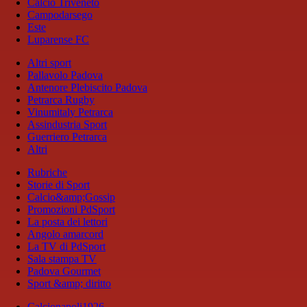
Calcio Triveneto
Campodarsego
Este
Luparense FC
Altri sport
Pallavolo Padova
Antenore Plebiscito Padova
Petrarca Rugby
Vinumitaly Petrarca
Assindustria Sport
Guerriero Petrarca
Altri
Rubriche
Storie di Sport
Calcio&amp;Gossip
Promozioni PdSport
La posta dei lettori
Angolo amarcord
La TV di PdSport
Sala stampa TV
Padova Gourmet
Sport &amp; diritto
Calcionapoli1926