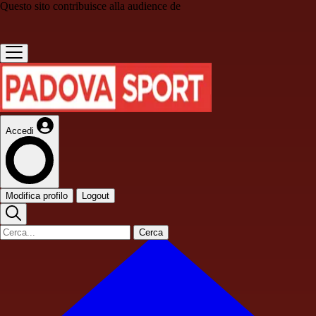
Questo sito contribuisce alla audience de
Accedi
Modifica profilo
Logout
Cerca