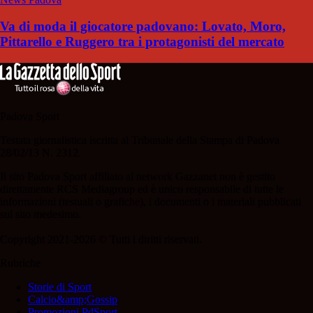
Va di moda il giocatore padovano: Lovato, Moro,
Pittarello e Ruggero tra i protagonisti del mercato
Padova Sport
Testata giornalistica iscritta al Tribunale della Stampa di Padova
28/02/13 N. 2312.
Il sito Padova Sport affiliato al network Gazzanet non è gestito
direttamente RCS Mediagroup ed è unico responsabile di tutte le
informazioni (testuali o grafiche), i documenti o i materiali pubblicati
sul sito medesimo.
Copyright 2021-2026 © Tutti i diritti riservati.
Rubriche
Storie di Sport
Calcio&amp;Gossip
Promozioni PdSport