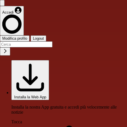
Accedi
Modifica profilo
Logout
Installa la Web App
Installa la nostra App gratuita e accedi più velocemente alle
notizie
Tocca