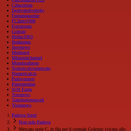
Cittaceleste
Derbyderbyderby
Fantamagazine
FCInter1908
Forzaroma
Golssip
Hellas1903
Ilmilanista
Juvenews
Mediagol
Milanistichannel
Mondoudinese
Notiziecalciomercato
Numericalcio
Padovasport
Pianetamilan
SOS Fanta
Toronews
Tuttobolognaweb
Violanews
Padova Sport
Non solo Padova
Mercato serie C, in fila per il centrale Golemic (vicino allo