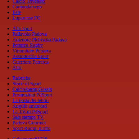
Calcio Triveneto
Campodarsego
Este
Luparense FC
Altri sport
Pallavolo Padova
Antenore Plebiscito Padova
Petrarca Rugby
Vinumitaly Petrarca
Assindustria Sport
Guerriero Petrarca
Altri
Rubriche
Storie di Sport
Calcio&amp;Gossip
Promozioni PdSport
La posta dei lettori
Angolo amarcord
La TV di PdSport
Sala stampa TV
Padova Gourmet
Sport &amp; diritto
Calcionapoli1926