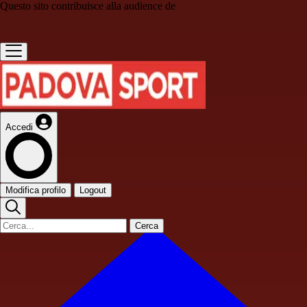
Questo sito contribuisce alla audience de
Accedi
Modifica profilo
Logout
Cerca