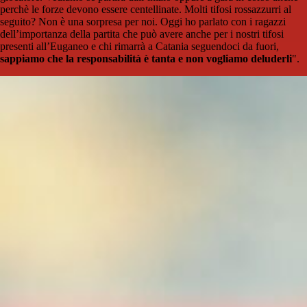
perchè le forze devono essere centellinate. Molti tifosi rossazzurri al
seguito? Non è una sorpresa per noi. Oggi ho parlato con i ragazzi
dell’importanza della partita che può avere anche per i nostri tifosi
presenti all’Euganeo e chi rimarrà a Catania seguendoci da fuori,
sappiamo che la responsabilità è tanta e non vogliamo deluderli
".