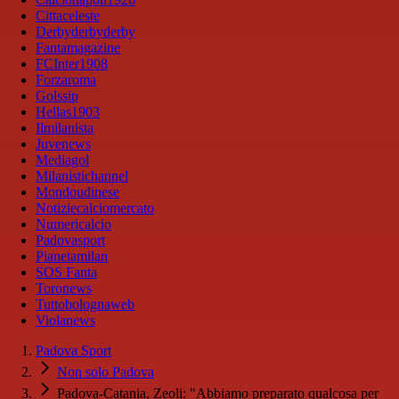
Cittaceleste
Derbyderbyderby
Fantamagazine
FCInter1908
Forzaroma
Golssip
Hellas1903
Ilmilanista
Juvenews
Mediagol
Milanistichannel
Mondoudinese
Notiziecalciomercato
Numericalcio
Padovasport
Pianetamilan
SOS Fanta
Toronews
Tuttobolognaweb
Violanews
Padova Sport
Non solo Padova
Padova-Catania, Zeoli: "Abbiamo preparato qualcosa per