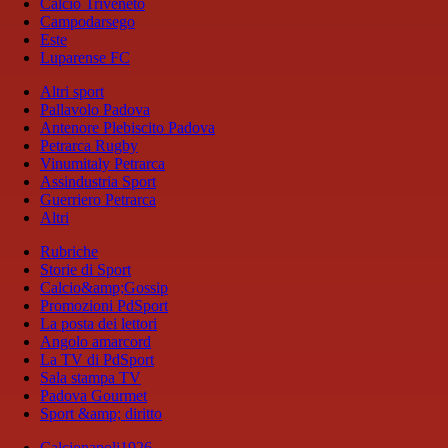
Calcio Triveneto
Campodarsego
Este
Luparense FC
Altri sport
Pallavolo Padova
Antenore Plebiscito Padova
Petrarca Rugby
Vinumitaly Petrarca
Assindustria Sport
Guerriero Petrarca
Altri
Rubriche
Storie di Sport
Calcio&amp;Gossip
Promozioni PdSport
La posta dei lettori
Angolo amarcord
La TV di PdSport
Sala stampa TV
Padova Gourmet
Sport &amp; diritto
Calcionapoli1926