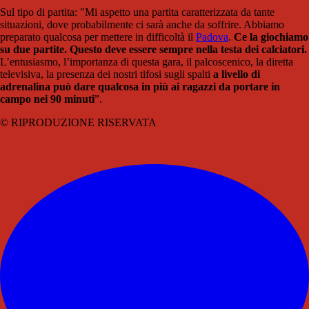
Sul tipo di partita: "Mi aspetto una partita caratterizzata da tante
situazioni, dove probabilmente ci sarà anche da soffrire. Abbiamo
preparato qualcosa per mettere in difficoltà il
Padova
.
Ce la giochiamo
su due partite. Questo deve essere sempre nella testa dei calciatori.
L’entusiasmo, l’importanza di questa gara, il palcoscenico, la diretta
televisiva, la presenza dei nostri tifosi sugli spalti
a livello di
adrenalina può dare qualcosa in più ai ragazzi da portare in
campo nei 90 minuti
”.
© RIPRODUZIONE RISERVATA