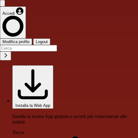
Accedi
Modifica profilo
Logout
Installa la Web App
Installa la nostra App gratuita e accedi più velocemente alle
notizie
Tocca