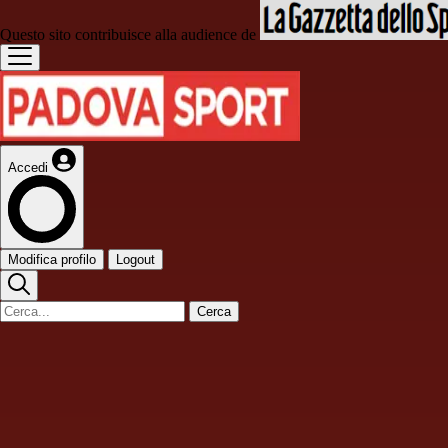
Questo sito contribuisce alla audience de
Accedi
Modifica profilo
Logout
Cerca