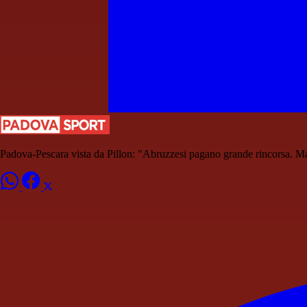
Padova-Pescara vista da Pillon: "Abruzzesi pagano grande rincorsa. Ma