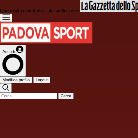
Questo sito contribuisce alla audience de
Accedi
Modifica profilo
Logout
Cerca