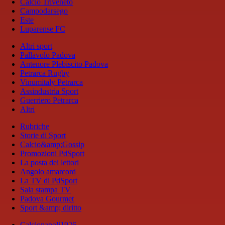
Calcio Triveneto
Campodarsego
Este
Luparense FC
Altri sport
Pallavolo Padova
Antenore Plebiscito Padova
Petrarca Rugby
Vinumitaly Petrarca
Assindustria Sport
Guerriero Petrarca
Altri
Rubriche
Storie di Sport
Calcio&amp;Gossip
Promozioni PdSport
La posta dei lettori
Angolo amarcord
La TV di PdSport
Sala stampa TV
Padova Gourmet
Sport &amp; diritto
Calcionapoli1926