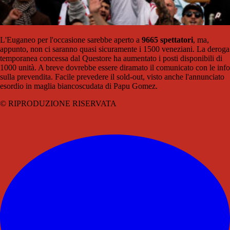
L'Euganeo per l'occasione sarebbe aperto a
9665 spettatori
, ma,
appunto, non ci saranno quasi sicuramente i 1500 veneziani. La deroga
temporanea concessa dal Questore ha aumentato i posti disponibili di
1000 unità. A breve dovrebbe essere diramato il comunicato con le info
sulla prevendita. Facile prevedere il sold-out, visto anche l'annunciato
esordio in maglia biancoscudata di Papu Gomez.
© RIPRODUZIONE RISERVATA