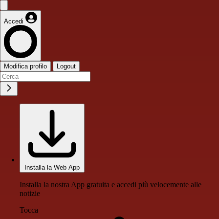
Accedi
Modifica profilo
Logout
Installa la Web App
Installa la nostra App gratuita e accedi più velocemente alle
notizie
Tocca