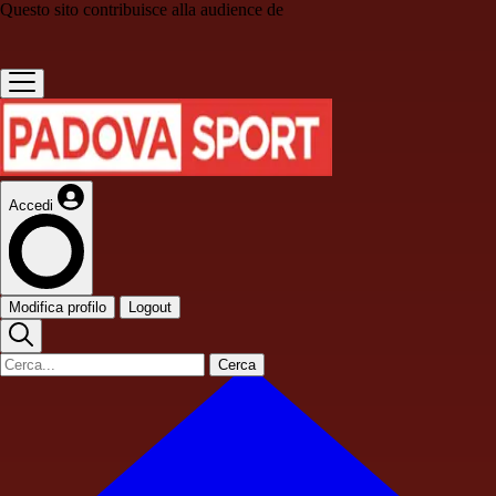
Questo sito contribuisce alla audience de
Accedi
Modifica profilo
Logout
Cerca