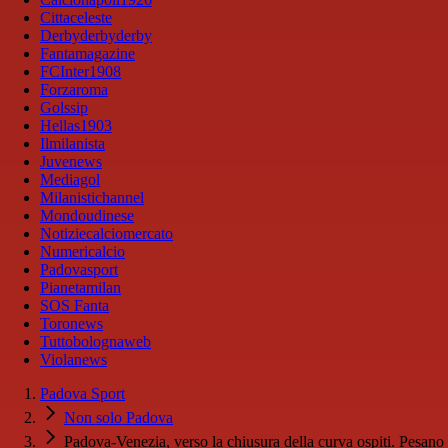
Cittaceleste
Derbyderbyderby
Fantamagazine
FCInter1908
Forzaroma
Golssip
Hellas1903
Ilmilanista
Juvenews
Mediagol
Milanistichannel
Mondoudinese
Notiziecalciomercato
Numericalcio
Padovasport
Pianetamilan
SOS Fanta
Toronews
Tuttobolognaweb
Violanews
Padova Sport
Non solo Padova
Padova-Venezia, verso la chiusura della curva ospiti. Pesano