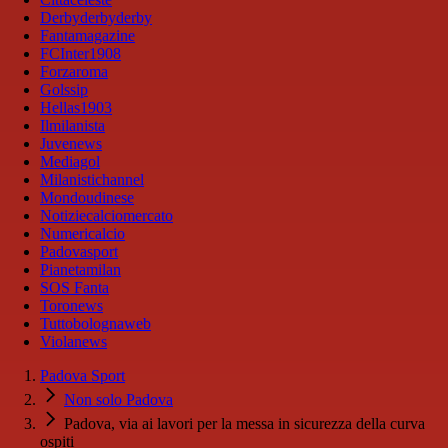
Derbyderbyderby
Fantamagazine
FCInter1908
Forzaroma
Golssip
Hellas1903
Ilmilanista
Juvenews
Mediagol
Milanistichannel
Mondoudinese
Notiziecalciomercato
Numericalcio
Padovasport
Pianetamilan
SOS Fanta
Toronews
Tuttobolognaweb
Violanews
Padova Sport
Non solo Padova
Padova, via ai lavori per la messa in sicurezza della curva
ospiti