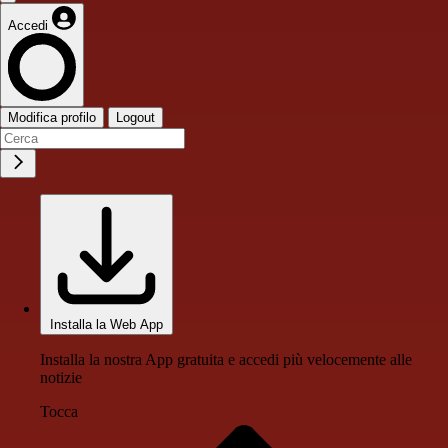
Accedi
Modifica profilo
Logout
Installa la Web App
Installa la nostra App gratuita e accedi più velocemente alle
notizie
Tocca