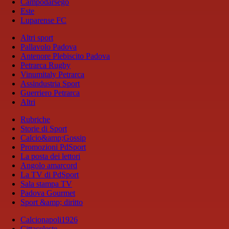
Campodarsego
Este
Luparense FC
Altri sport
Pallavolo Padova
Antenore Plebiscito Padova
Petrarca Rugby
Vinumitaly Petrarca
Assindustria Sport
Guerriero Petrarca
Altri
Rubriche
Storie di Sport
Calcio&amp;Gossip
Promozioni PdSport
La posta dei lettori
Angolo amarcord
La TV di PdSport
Sala stampa TV
Padova Gourmet
Sport &amp; diritto
Calcionapoli1926
Cittaceleste