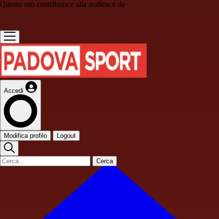
Questo sito contribuisce alla audience de
Accedi
Modifica profilo
Logout
Cerca