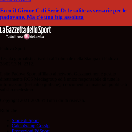
Ecco il Girone C di Serie D: le solite avversarie per le
padovane. Ma c'è una big assoluta
Padova Sport
Testata giornalistica iscritta al Tribunale della Stampa di Padova
28/02/13 N. 2312.
Il sito Padova Sport affiliato al network Gazzanet non è gestito
direttamente RCS Mediagroup ed è unico responsabile di tutte le
informazioni (testuali o grafiche), i documenti o i materiali pubblicati
sul sito medesimo.
Copyright 2021-2026 © Tutti i diritti riservati.
Rubriche
Storie di Sport
Calcio&amp;Gossip
Promozioni PdSport