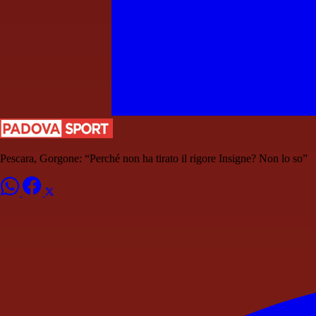
Pescara, Gorgone: “Perché non ha tirato il rigore Insigne? Non lo so”