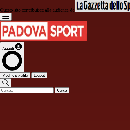
Questo sito contribuisce alla audience de
Accedi
Modifica profilo
Logout
Cerca