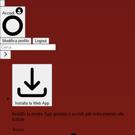
Accedi
Modifica profilo
Logout
Installa la Web App
Installa la nostra App gratuita e accedi più velocemente alle
notizie
Tocca