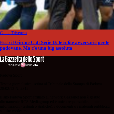
Calcio Triveneto
Ecco il Girone C di Serie D: le solite avversarie per le
padovane. Ma c'è una big assoluta
Padova Sport
Testata giornalistica iscritta al Tribunale della Stampa di Padova
28/02/13 N. 2312.
Il sito Padova Sport affiliato al network Gazzanet non è gestito
direttamente RCS Mediagroup ed è unico responsabile di tutte le
informazioni (testuali o grafiche), i documenti o i materiali pubblicati
sul sito medesimo.