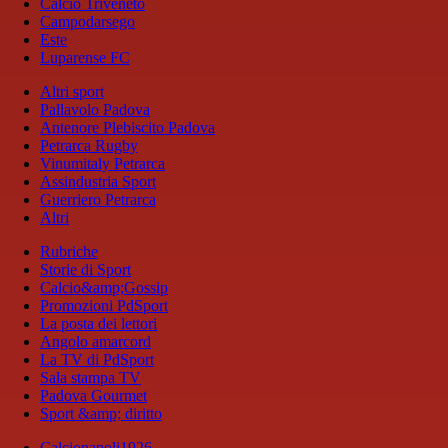
Calcio Triveneto
Campodarsego
Este
Luparense FC
Altri sport
Pallavolo Padova
Antenore Plebiscito Padova
Petrarca Rugby
Vinumitaly Petrarca
Assindustria Sport
Guerriero Petrarca
Altri
Rubriche
Storie di Sport
Calcio&amp;Gossip
Promozioni PdSport
La posta dei lettori
Angolo amarcord
La TV di PdSport
Sala stampa TV
Padova Gourmet
Sport &amp; diritto
Calcionapoli1926