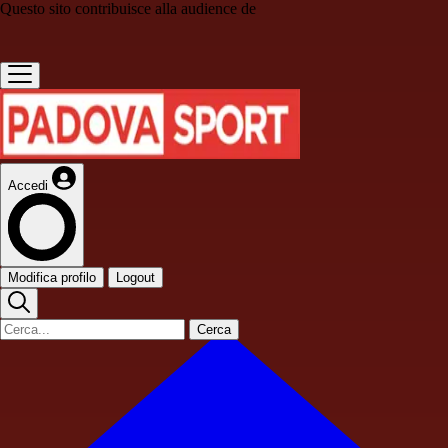
Questo sito contribuisce alla audience de
Accedi
Modifica profilo
Logout
Cerca