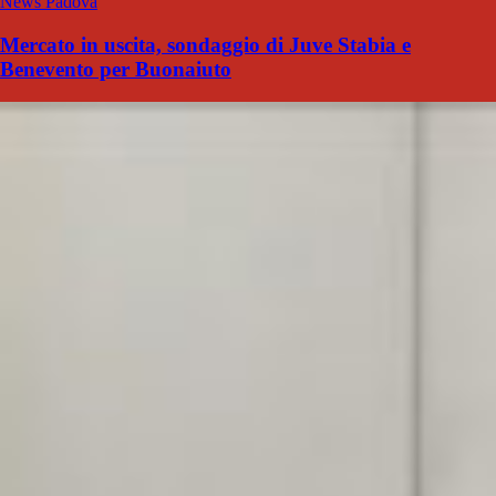
News Padova
Mercato in uscita, sondaggio di Juve Stabia e
Benevento per Buonaiuto