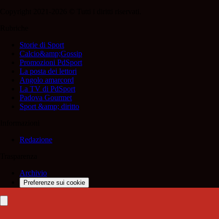
Copyright 2021-2026 © Tutti i diritti riservati.
Rubriche
Storie di Sport
Calcio&amp;Gossip
Promozioni PdSport
La posta dei lettori
Angolo amarcord
La TV di PdSport
Padova Gourmet
Sport &amp; diritto
Informazioni
Redazione
Trasparenza
Archivio
Preferenze sui cookie