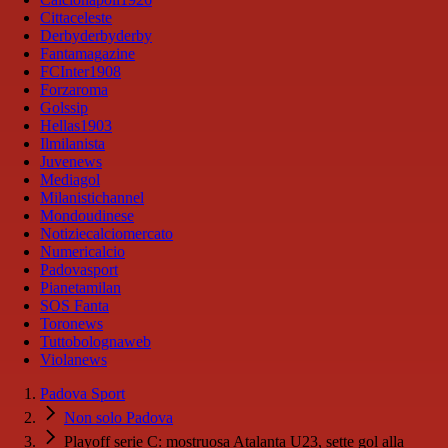
Cittaceleste
Derbyderbyderby
Fantamagazine
FCInter1908
Forzaroma
Golssip
Hellas1903
Ilmilanista
Juvenews
Mediagol
Milanistichannel
Mondoudinese
Notiziecalciomercato
Numericalcio
Padovasport
Pianetamilan
SOS Fanta
Toronews
Tuttobolognaweb
Violanews
Padova Sport
Non solo Padova
Playoff serie C: mostruosa Atalanta U23, sette gol alla