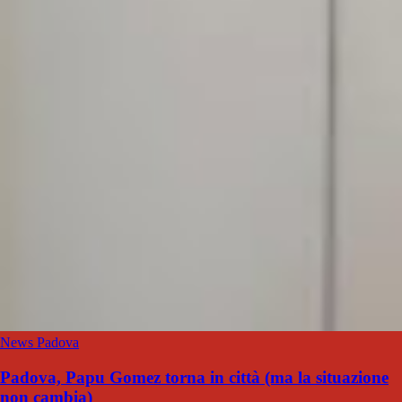
News Padova
Padova, Papu Gomez torna in città (ma la situazione
non cambia)