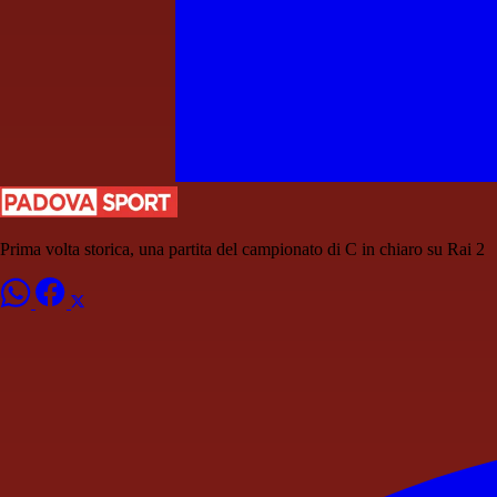
Prima volta storica, una partita del campionato di C in chiaro su Rai 2