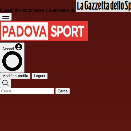
Questo sito contribuisce alla audience de
Accedi
Modifica profilo
Logout
Cerca