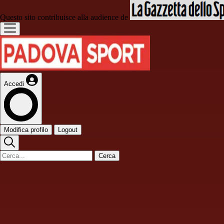
Questo sito contribuisce alla audience de
Accedi
Modifica profilo
Logout
Cerca