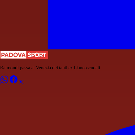
Raimondi passa al Venezia dei tanti ex biancoscudati