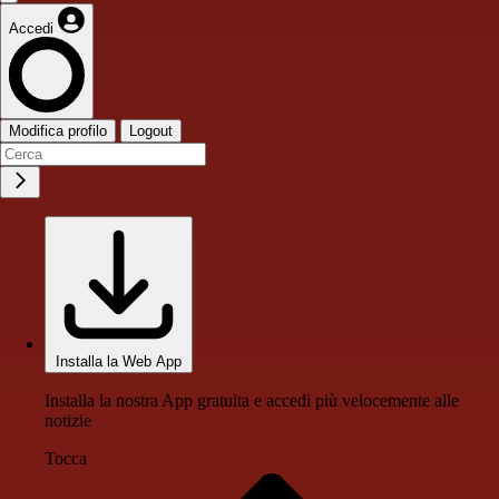
Accedi
Modifica profilo
Logout
Installa la Web App
Installa la nostra App gratuita e accedi più velocemente alle
notizie
Tocca