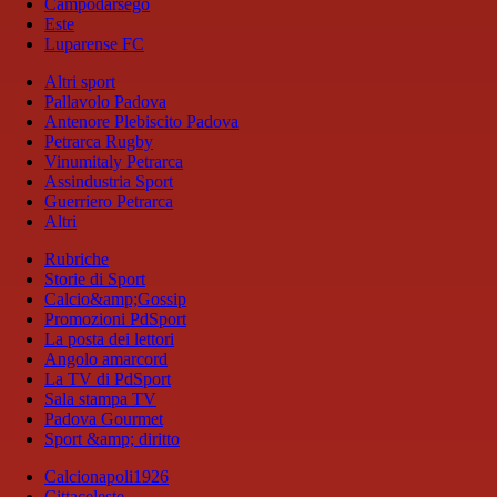
Campodarsego
Este
Luparense FC
Altri sport
Pallavolo Padova
Antenore Plebiscito Padova
Petrarca Rugby
Vinumitaly Petrarca
Assindustria Sport
Guerriero Petrarca
Altri
Rubriche
Storie di Sport
Calcio&amp;Gossip
Promozioni PdSport
La posta dei lettori
Angolo amarcord
La TV di PdSport
Sala stampa TV
Padova Gourmet
Sport &amp; diritto
Calcionapoli1926
Cittaceleste