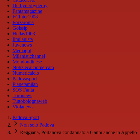
Derbyderbyderby
Fantamagazine
FCInter1908
Forzaroma
Golssip
Hellas1903
Ilmilanista
Juvenews
Mediagol
Milanistichannel
Mondoudinese
Notiziecalciomercato
Numericalcio
Padovasport
Pianetamilan
SOS Fanta
Toronews
Tuttobolognaweb
Violanews
Padova Sport
Non solo Padova
Reggiana, Portanova condannato a 6 anni anche in Appello