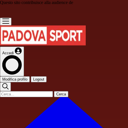
Questo sito contribuisce alla audience de
Accedi
Modifica profilo
Logout
Cerca