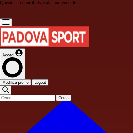
Questo sito contribuisce alla audience de
Accedi
Modifica profilo
Logout
Cerca