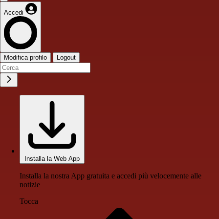
Accedi
Modifica profilo
Logout
Installa la Web App
Installa la nostra App gratuita e accedi più velocemente alle
notizie
Tocca