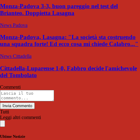
Monza-Padova 3-3, buon pareggio nel test del
Brianteo. Doppietta Lasagna
News Padova
Monza-Padova, Lasagna: "La società sta costruendo
una squadra forte! Ed ecco cosa mi chiede Calabro..."
News Cittadella
Cittadella-Luparense 1-0, Fabbro decide l'amichevole
del Tombolato
Commenti
Invia Commento
Tutti
Leggi altri commenti
Ultime Notizie