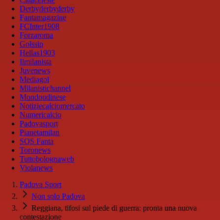
Derbyderbyderby
Fantamagazine
FCInter1908
Forzaroma
Golssip
Hellas1903
Ilmilanista
Juvenews
Mediagol
Milanistichannel
Mondoudinese
Notiziecalciomercato
Numericalcio
Padovasport
Pianetamilan
SOS Fanta
Toronews
Tuttobolognaweb
Violanews
Padova Sport
Non solo Padova
Reggiana, tifosi sul piede di guerra: pronta una nuova
contestazione