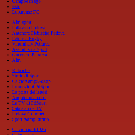
Campodarsego
Este
Luparense FC
Altri sport
Pallavolo Padova
Antenore Plebiscito Padova
Petrarca Rugby
Vinumitaly Petrarca
Assindustria Sport
Guerriero Petrarca
Altri
Rubriche
Storie di Sport
Calcio&amp;Gossip
Promozioni PdSport
La posta dei lettori
Angolo amarcord
La TV di PdSport
Sala stampa TV
Padova Gourmet
Sport &amp; diritto
Calcionapoli1926
Cittaceleste