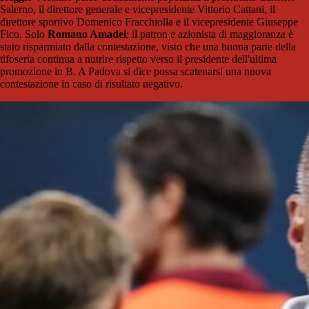
Salerno, il direttore generale e vicepresidente Vittorio Cattani, il
direttore sportivo Domenico Fracchiolla e il vicepresidente Giuseppe
Fico. Solo
Romano Amadei
: il patron e azionista di maggioranza è
stato risparmiato dalla contestazione, visto che una buona parte della
tifoseria continua a nutrire rispetto verso il presidente dell'ultima
promozione in B. A Padova si dice possa scatenarsi una nuova
contestazione in caso di risultato negativo.