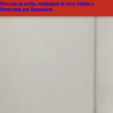
Mercato in uscita, sondaggio di Juve Stabia e
Benevento per Buonaiuto