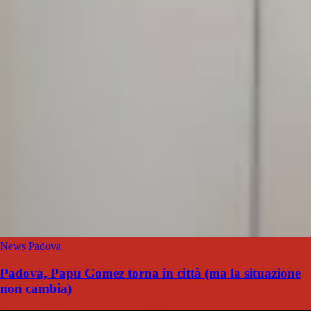
News Padova
Padova, Papu Gomez torna in città (ma la situazione
non cambia)