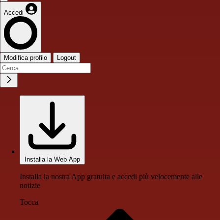
Accedi
Modifica profilo
Logout
Installa la Web App
Installa la nostra App gratuita e accedi più velocemente alle
notizie
Tocca