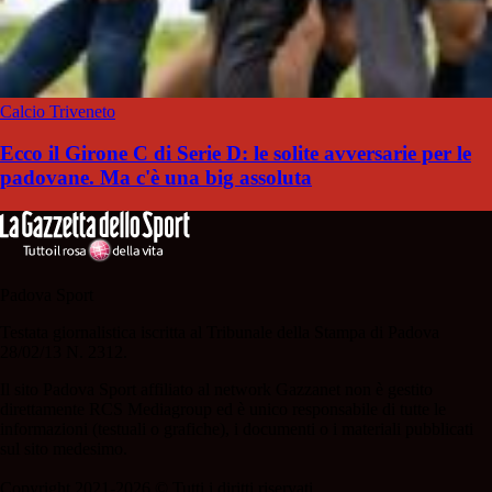
Calcio Triveneto
Ecco il Girone C di Serie D: le solite avversarie per le
padovane. Ma c'è una big assoluta
Padova Sport
Testata giornalistica iscritta al Tribunale della Stampa di Padova
28/02/13 N. 2312.
Il sito Padova Sport affiliato al network Gazzanet non è gestito
direttamente RCS Mediagroup ed è unico responsabile di tutte le
informazioni (testuali o grafiche), i documenti o i materiali pubblicati
sul sito medesimo.
Copyright 2021-2026 © Tutti i diritti riservati.