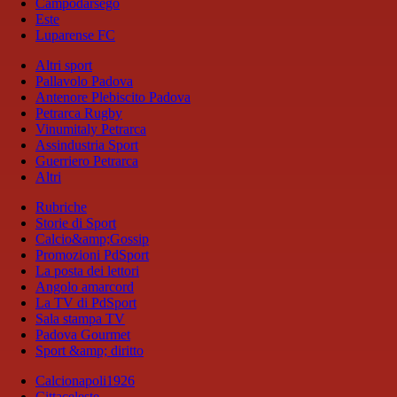
Campodarsego
Este
Luparense FC
Altri sport
Pallavolo Padova
Antenore Plebiscito Padova
Petrarca Rugby
Vinumitaly Petrarca
Assindustria Sport
Guerriero Petrarca
Altri
Rubriche
Storie di Sport
Calcio&amp;Gossip
Promozioni PdSport
La posta dei lettori
Angolo amarcord
La TV di PdSport
Sala stampa TV
Padova Gourmet
Sport &amp; diritto
Calcionapoli1926
Cittaceleste