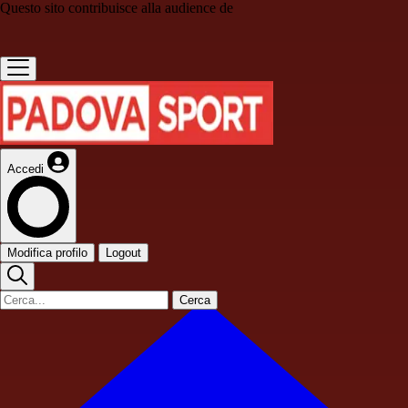
Questo sito contribuisce alla audience de
Accedi
Modifica profilo
Logout
Cerca