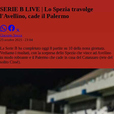
SERIE B LIVE | Lo Spezia travolge
l'Avellino, cade il Palermo
Giacomo Stecca
25 ottobre 2025 - 23:04
La Serie B ha completato oggi 8 partite su 10 della nona giornata.
Vediamo i risultati, con la sorpresa dello Spezia che vince ad Avellino
in modo roboante e il Palermo che cade in casa del Catanzaro (rete del
solito Cissè).