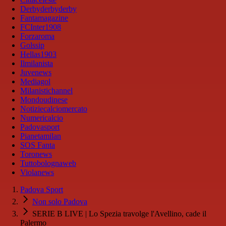
Derbyderbyderby
Fantamagazine
FCInter1908
Forzaroma
Golssip
Hellas1903
Ilmilanista
Juvenews
Mediagol
Milanistichannel
Mondoudinese
Notiziecalciomercato
Numericalcio
Padovasport
Pianetamilan
SOS Fanta
Toronews
Tuttobolognaweb
Violanews
Padova Sport
Non solo Padova
SERIE B LIVE | Lo Spezia travolge l'Avellino, cade il
Palermo