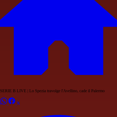
SERIE B LIVE | Lo Spezia travolge l'Avellino, cade il Palermo