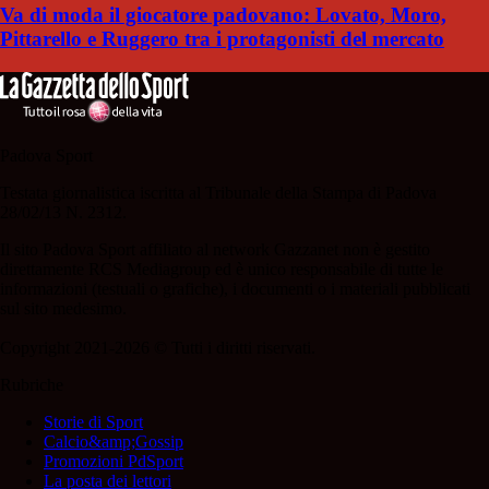
Va di moda il giocatore padovano: Lovato, Moro,
Pittarello e Ruggero tra i protagonisti del mercato
Padova Sport
Testata giornalistica iscritta al Tribunale della Stampa di Padova
28/02/13 N. 2312.
Il sito Padova Sport affiliato al network Gazzanet non è gestito
direttamente RCS Mediagroup ed è unico responsabile di tutte le
informazioni (testuali o grafiche), i documenti o i materiali pubblicati
sul sito medesimo.
Copyright 2021-2026 © Tutti i diritti riservati.
Rubriche
Storie di Sport
Calcio&amp;Gossip
Promozioni PdSport
La posta dei lettori