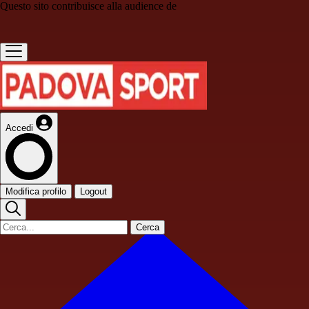
Questo sito contribuisce alla audience de
Accedi
Modifica profilo
Logout
Cerca