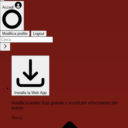
Accedi
Modifica profilo
Logout
Installa la Web App
Installa la nostra App gratuita e accedi più velocemente alle
notizie
Tocca