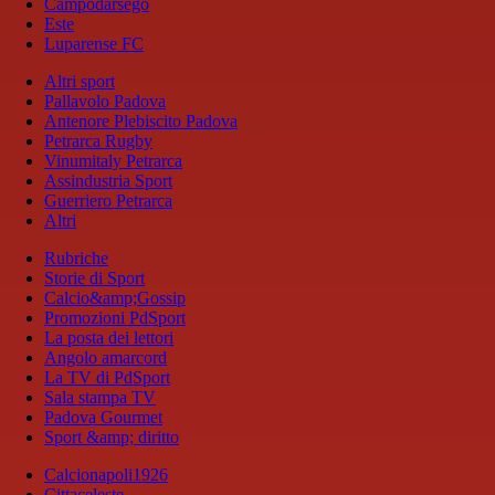
Campodarsego
Este
Luparense FC
Altri sport
Pallavolo Padova
Antenore Plebiscito Padova
Petrarca Rugby
Vinumitaly Petrarca
Assindustria Sport
Guerriero Petrarca
Altri
Rubriche
Storie di Sport
Calcio&amp;Gossip
Promozioni PdSport
La posta dei lettori
Angolo amarcord
La TV di PdSport
Sala stampa TV
Padova Gourmet
Sport &amp; diritto
Calcionapoli1926
Cittaceleste