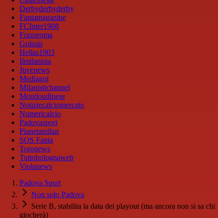
Derbyderbyderby
Fantamagazine
FCInter1908
Forzaroma
Golssip
Hellas1903
Ilmilanista
Juvenews
Mediagol
Milanistichannel
Mondoudinese
Notiziecalciomercato
Numericalcio
Padovasport
Pianetamilan
SOS Fanta
Toronews
Tuttobolognaweb
Violanews
Padova Sport
Non solo Padova
Serie B, stabilita la data dei playout (ma ancora non si sa chi
giocherà)