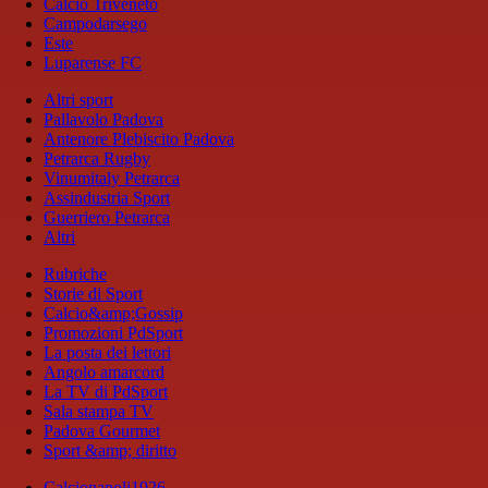
Calcio Triveneto
Campodarsego
Este
Luparense FC
Altri sport
Pallavolo Padova
Antenore Plebiscito Padova
Petrarca Rugby
Vinumitaly Petrarca
Assindustria Sport
Guerriero Petrarca
Altri
Rubriche
Storie di Sport
Calcio&amp;Gossip
Promozioni PdSport
La posta dei lettori
Angolo amarcord
La TV di PdSport
Sala stampa TV
Padova Gourmet
Sport &amp; diritto
Calcionapoli1926