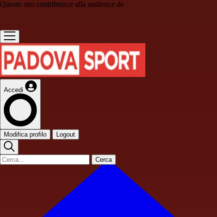
Questo sito contribuisce alla audience de
Accedi
Modifica profilo
Logout
Cerca