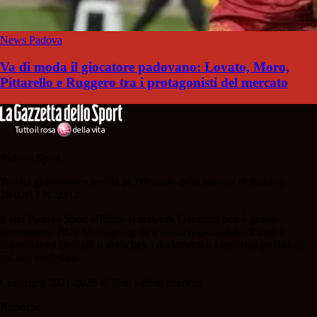
News Padova
Va di moda il giocatore padovano: Lovato, Moro,
Pittarello e Ruggero tra i protagonisti del mercato
Padova Sport
Testata giornalistica iscritta al Tribunale della Stampa di Padova
28/02/13 N. 2312.
Il sito Padova Sport affiliato al network Gazzanet non è gestito
direttamente RCS Mediagroup ed è unico responsabile di tutte le
informazioni (testuali o grafiche), i documenti o i materiali pubblicati
sul sito medesimo.
Copyright 2021-2026 © Tutti i diritti riservati.
Rubriche