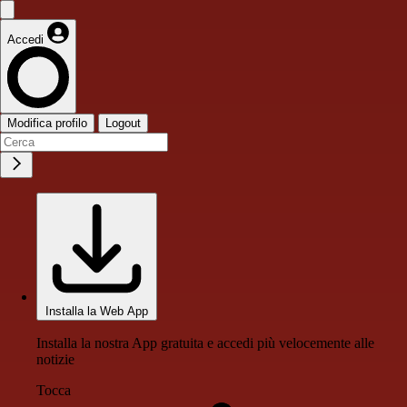
Accedi
Modifica profilo
Logout
Installa la Web App
Installa la nostra App gratuita e accedi più velocemente alle
notizie
Tocca