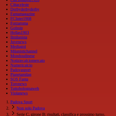
Cittaceleste
Derbyderbyderby
Fantamagazine
FCInter1908
Forzaroma
Golssip
Hellas1903
Ilmilanista
Juvenews
Mediagol
Milanistichannel
Mondoudinese
Notiziecalciomercato
Numericalcio
Padovasport
Pianetamilan
SOS Fanta
Toronews
Tuttobolognaweb
Violanews
Padova Sport
Non solo Padova
Serie C, girone B: risultati, classifica e prossimo turno.