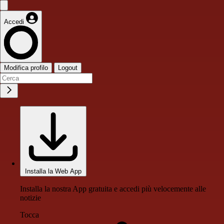
Accedi
Modifica profilo
Logout
Installa la Web App
Installa la nostra App gratuita e accedi più velocemente alle
notizie
Tocca