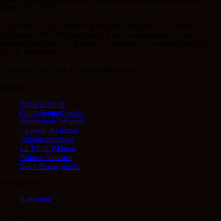
Testata giornalistica iscritta al Tribunale della Stampa di Padova
28/02/13 N. 2312.
Il sito Padova Sport affiliato al network Gazzanet non è gestito
direttamente RCS Mediagroup ed è unico responsabile di tutte le
informazioni (testuali o grafiche), i documenti o i materiali pubblicati
sul sito medesimo.
Copyright 2021-2026 © Tutti i diritti riservati.
Rubriche
Storie di Sport
Calcio&amp;Gossip
Promozioni PdSport
La posta dei lettori
Angolo amarcord
La TV di PdSport
Padova Gourmet
Sport &amp; diritto
Informazioni
Redazione
Trasparenza