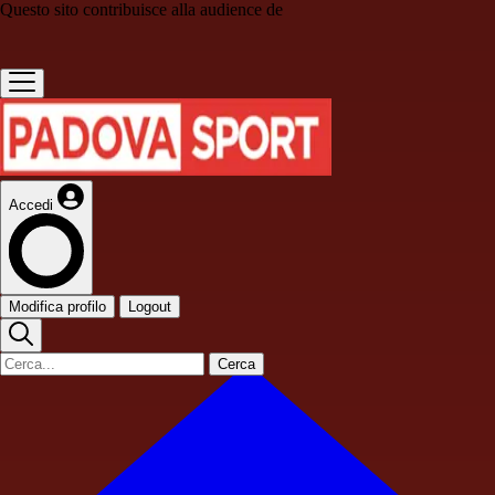
Questo sito contribuisce alla audience de
Accedi
Modifica profilo
Logout
Cerca