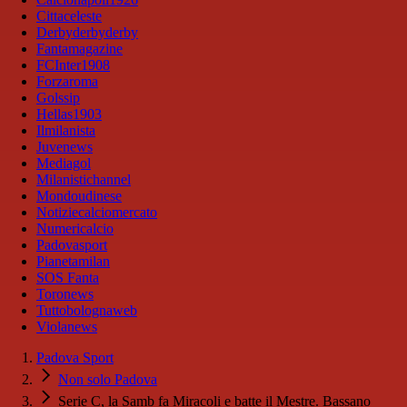
Cittaceleste
Derbyderbyderby
Fantamagazine
FCInter1908
Forzaroma
Golssip
Hellas1903
Ilmilanista
Juvenews
Mediagol
Milanistichannel
Mondoudinese
Notiziecalciomercato
Numericalcio
Padovasport
Pianetamilan
SOS Fanta
Toronews
Tuttobolognaweb
Violanews
Padova Sport
Non solo Padova
Serie C, la Samb fa Miracoli e batte il Mestre. Bassano