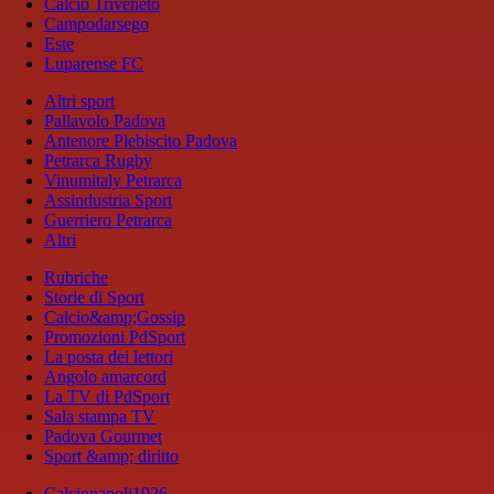
Calcio Triveneto
Campodarsego
Este
Luparense FC
Altri sport
Pallavolo Padova
Antenore Plebiscito Padova
Petrarca Rugby
Vinumitaly Petrarca
Assindustria Sport
Guerriero Petrarca
Altri
Rubriche
Storie di Sport
Calcio&amp;Gossip
Promozioni PdSport
La posta dei lettori
Angolo amarcord
La TV di PdSport
Sala stampa TV
Padova Gourmet
Sport &amp; diritto
Calcionapoli1926