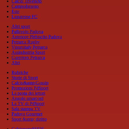
Calcio Triveneto
Campodarsego
Este
Luparense FC
Altri sport
Pallavolo Padova
Antenore Plebiscito Padova
Petrarca Rugby
Vinumitaly Petrarca
Assindustria Sport
Guerriero Petrarca
Altri
Rubriche
Storie di Sport
Calcio&amp;Gossip
Promozioni PdSport
La posta dei lettori
Angolo amarcord
La TV di PdSport
Sala stampa TV
Padova Gourmet
Sport &amp; diritto
Calcionapoli1926