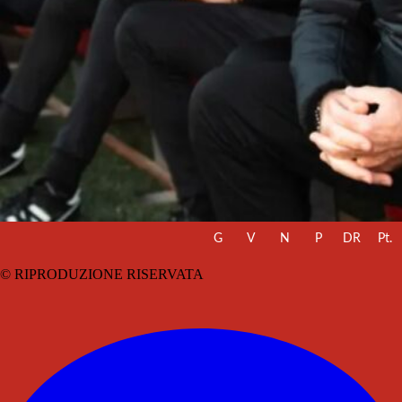
G
V
N
P
DR
Pt.
© RIPRODUZIONE RISERVATA