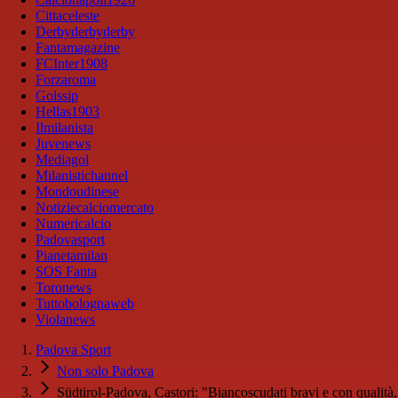
Cittaceleste
Derbyderbyderby
Fantamagazine
FCInter1908
Forzaroma
Golssip
Hellas1903
Ilmilanista
Juvenews
Mediagol
Milanistichannel
Mondoudinese
Notiziecalciomercato
Numericalcio
Padovasport
Pianetamilan
SOS Fanta
Toronews
Tuttobolognaweb
Violanews
Padova Sport
Non solo Padova
Südtirol-Padova, Castori: "Biancoscudati bravi e con qualità,