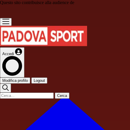
Questo sito contribuisce alla audience de
Accedi
Modifica profilo
Logout
Cerca