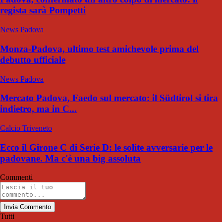
regista sarà Pompetti
News Padova
Monza-Padova, ultimo test amichevole prima del
debutto ufficiale
News Padova
Mercato Padova, Faedo sul mercato: il Südtirol si tira
indietro, ma in C...
Calcio Triveneto
Ecco il Girone C di Serie D: le solite avversarie per le
padovane. Ma c'è una big assoluta
Commenti
Invia Commento
Tutti