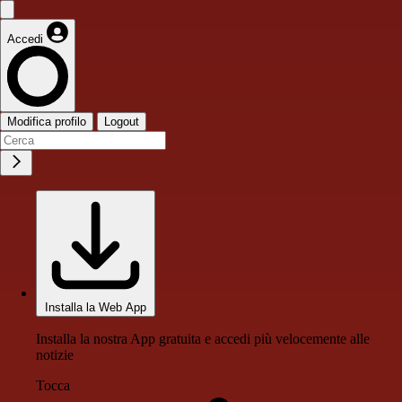
Accedi
Modifica profilo
Logout
Installa la Web App
Installa la nostra App gratuita e accedi più velocemente alle
notizie
Tocca