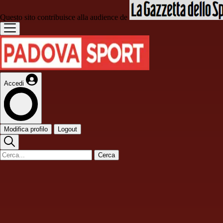
Questo sito contribuisce alla audience de
Accedi
Modifica profilo
Logout
Cerca