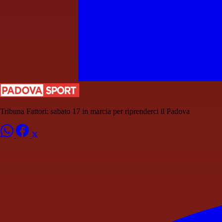
Tribuna Fattori: sabato 17 in marcia per riprenderci il Padova