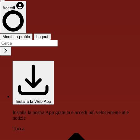
Accedi
Modifica profilo
Logout
Installa la Web App
Installa la nostra App gratuita e accedi più velocemente alle
notizie
Tocca