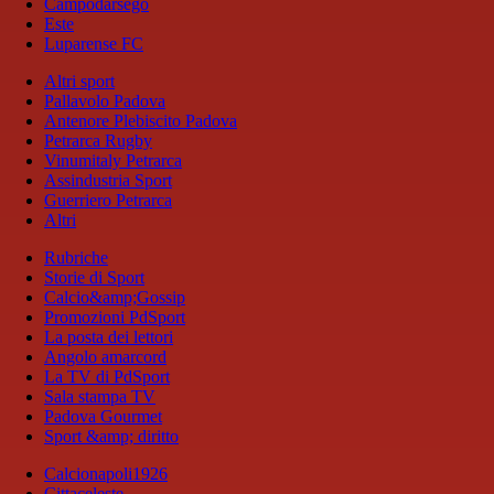
Campodarsego
Este
Luparense FC
Altri sport
Pallavolo Padova
Antenore Plebiscito Padova
Petrarca Rugby
Vinumitaly Petrarca
Assindustria Sport
Guerriero Petrarca
Altri
Rubriche
Storie di Sport
Calcio&amp;Gossip
Promozioni PdSport
La posta dei lettori
Angolo amarcord
La TV di PdSport
Sala stampa TV
Padova Gourmet
Sport &amp; diritto
Calcionapoli1926
Cittaceleste