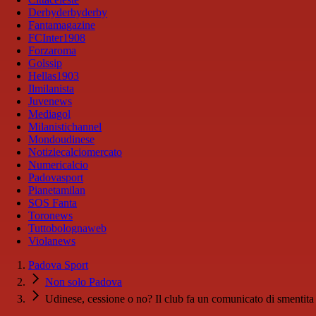
Derbyderbyderby
Fantamagazine
FCInter1908
Forzaroma
Golssip
Hellas1903
Ilmilanista
Juvenews
Mediagol
Milanistichannel
Mondoudinese
Notiziecalciomercato
Numericalcio
Padovasport
Pianetamilan
SOS Fanta
Toronews
Tuttobolognaweb
Violanews
Padova Sport
Non solo Padova
Udinese, cessione o no? Il club fa un comunicato di smentita