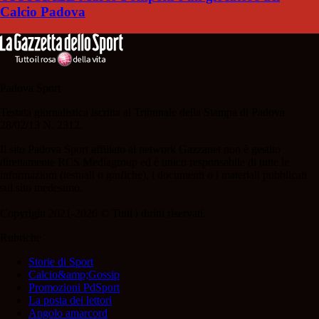
Calcio Padova
Padova Sport
Testata giornalistica iscritta al Tribunale della Stampa di Padova
28/02/13 N. 2312.
Il sito Padova Sport affiliato al network Gazzanet non è gestito
direttamente RCS Mediagroup ed è unico responsabile di tutte le
informazioni (testuali o grafiche), i documenti o i materiali pubblicati
sul sito medesimo.
Copyright 2021-2026 © Tutti i diritti riservati.
Rubriche
Storie di Sport
Calcio&amp;Gossip
Promozioni PdSport
La posta dei lettori
Angolo amarcord