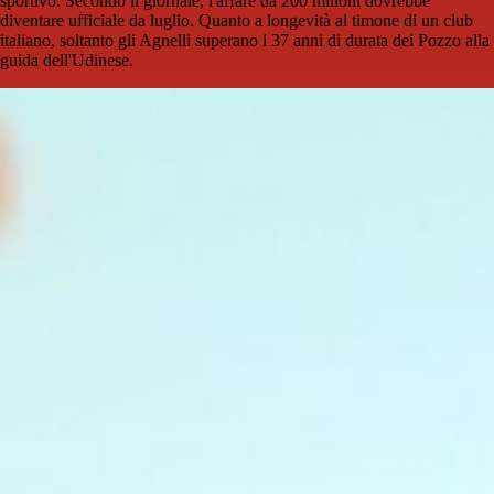
sportivo. Secondo il giornale, l'affare da 200 milioni dovrebbe
diventare ufficiale da luglio. Quanto a longevità al timone di un club
italiano, soltanto gli Agnelli superano i 37 anni di durata dei Pozzo alla
guida dell'Udinese.