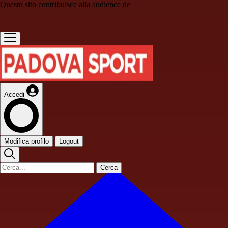
Questo sito contribuisce alla audience de
Accedi
Modifica profilo
Logout
Cerca