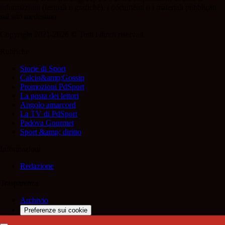
informazioni (testuali o grafiche), i documenti o i materiali pubblicati
sul sito medesimo.
Copyright 2021-2026 © Tutti i diritti riservati.
Rubriche
Storie di Sport
Calcio&amp;Gossip
Promozioni PdSport
La posta dei lettori
Angolo amarcord
La TV di PdSport
Padova Gourmet
Sport &amp; diritto
Informazioni
Redazione
Trasparenza
Archivio
Preferenze sui cookie