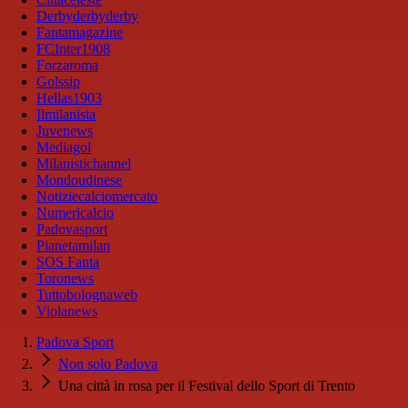
Derbyderbyderby
Fantamagazine
FCInter1908
Forzaroma
Golssip
Hellas1903
Ilmilanista
Juvenews
Mediagol
Milanistichannel
Mondoudinese
Notiziecalciomercato
Numericalcio
Padovasport
Pianetamilan
SOS Fanta
Toronews
Tuttobolognaweb
Violanews
Padova Sport
Non solo Padova
Una città in rosa per il Festival dello Sport di Trento