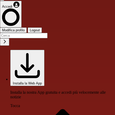
Accedi
Modifica profilo
Logout
Installa la Web App
Installa la nostra App gratuita e accedi più velocemente alle
notizie
Tocca