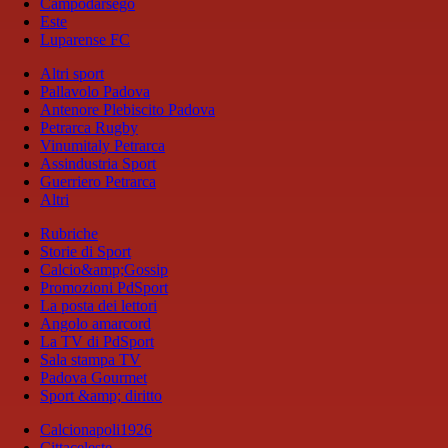
Campodarsego
Este
Luparense FC
Altri sport
Pallavolo Padova
Antenore Plebiscito Padova
Petrarca Rugby
Vinumitaly Petrarca
Assindustria Sport
Guerriero Petrarca
Altri
Rubriche
Storie di Sport
Calcio&amp;Gossip
Promozioni PdSport
La posta dei lettori
Angolo amarcord
La TV di PdSport
Sala stampa TV
Padova Gourmet
Sport &amp; diritto
Calcionapoli1926
Cittaceleste