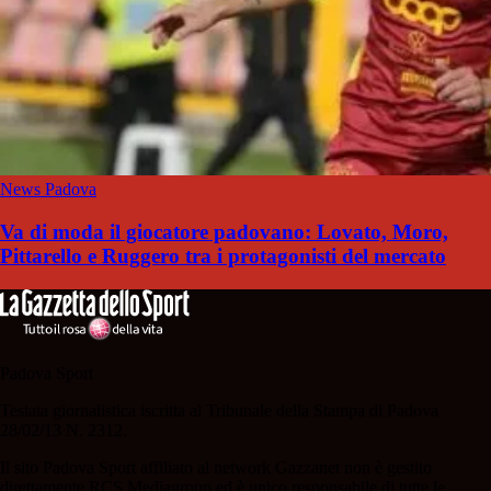
News Padova
Va di moda il giocatore padovano: Lovato, Moro,
Pittarello e Ruggero tra i protagonisti del mercato
Padova Sport
Testata giornalistica iscritta al Tribunale della Stampa di Padova
28/02/13 N. 2312.
Il sito Padova Sport affiliato al network Gazzanet non è gestito
direttamente RCS Mediagroup ed è unico responsabile di tutte le