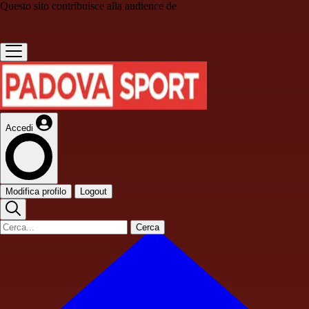
Questo sito contribuisce alla audience de
Accedi
Modifica profilo
Logout
Cerca