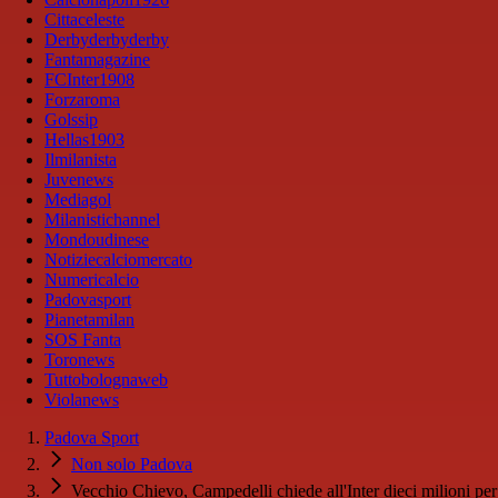
Cittaceleste
Derbyderbyderby
Fantamagazine
FCInter1908
Forzaroma
Golssip
Hellas1903
Ilmilanista
Juvenews
Mediagol
Milanistichannel
Mondoudinese
Notiziecalciomercato
Numericalcio
Padovasport
Pianetamilan
SOS Fanta
Toronews
Tuttobolognaweb
Violanews
Padova Sport
Non solo Padova
Vecchio Chievo, Campedelli chiede all'Inter dieci milioni per