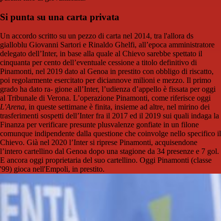
Si punta su una carta privata
Un accordo scritto su un pezzo di carta nel 2014, tra l'allora ds
gialloblu Giovanni Sartori e Rinaldo Ghelfi, all’epoca amministratore
delegato dell’Inter, in base alla quale al Chievo sarebbe spettato il
cinquanta per cento dell’eventuale cessione a titolo definitivo di
Pinamonti, nel 2019 dato al Genoa in prestito con obbligo di riscatto,
poi regolarmente esercitato per diciannove milioni e mezzo. Il primo
grado ha dato ra- gione all’Inter, l’udienza d’appello è fissata per oggi
al Tribunale di Verona. L’operazione Pinamonti, come riferisce oggi
L'Arena
, in queste settimane è finita, insieme ad altre, nel mirino dei
trasferimenti sospetti dell’Inter fra il 2017 ed il 2019 sui quali indaga la
Finanza per verificare presunte plusvalenze gonfiate in un filone
comunque indipendente dalla questione che coinvolge nello specifico il
Chievo. Già nel 2020 l’Inter si riprese Pinamonti, acquisendone
l’intero cartellino dal Genoa dopo una stagione da 34 presenze e 7 gol.
E ancora oggi proprietaria del suo cartellino. Oggi Pinamonti (classe
'99) gioca nell'Empoli, in prestito.