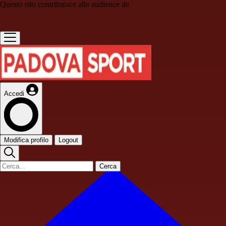
Questo sito contribuisce alla audience de
Accedi
Modifica profilo
Logout
Cerca