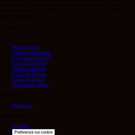
direttamente RCS Mediagroup ed è unico responsabile di tutte le
informazioni (testuali o grafiche), i documenti o i materiali pubblicati
sul sito medesimo.
Copyright 2021-2026 © Tutti i diritti riservati.
Rubriche
Storie di Sport
Calcio&amp;Gossip
Promozioni PdSport
La posta dei lettori
Angolo amarcord
La TV di PdSport
Padova Gourmet
Sport &amp; diritto
Informazioni
Redazione
Trasparenza
Archivio
Preferenze sui cookie