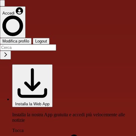
Accedi
Modifica profilo
Logout
Installa la Web App
Installa la nostra App gratuita e accedi più velocemente alle
notizie
Tocca