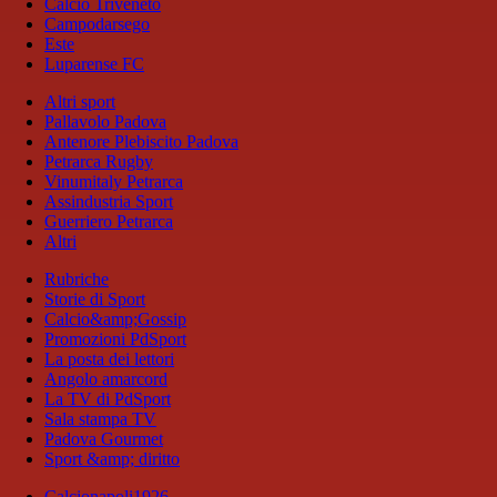
Calcio Triveneto
Campodarsego
Este
Luparense FC
Altri sport
Pallavolo Padova
Antenore Plebiscito Padova
Petrarca Rugby
Vinumitaly Petrarca
Assindustria Sport
Guerriero Petrarca
Altri
Rubriche
Storie di Sport
Calcio&amp;Gossip
Promozioni PdSport
La posta dei lettori
Angolo amarcord
La TV di PdSport
Sala stampa TV
Padova Gourmet
Sport &amp; diritto
Calcionapoli1926